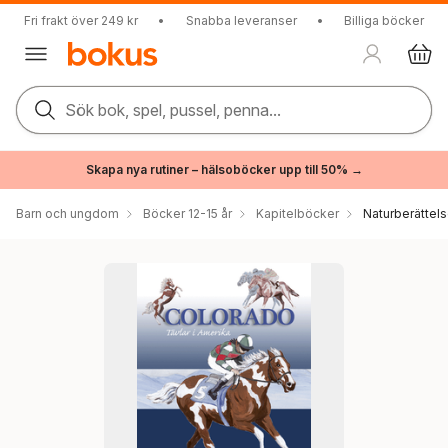
Fri frakt över 249 kr
•
Snabba leveranser
•
Billiga böcker
Sök bok, spel, pussel, penna...
Skapa nya rutiner – hälsoböcker upp till 50% →
Barn och ungdom
Böcker 12-15 år
Kapitelböcker
Naturberättels