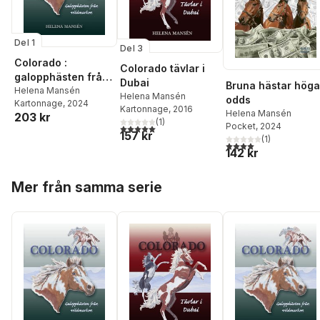
Del 1
Del 3
Colorado :
Colorado tävlar i
galopphästen från
Dubai
Bruna hästar höga
vildmarken
Helena Mansén
Helena Mansén
odds
Kartonnage
, 2024
Kartonnage
, 2016
Helena Mansén
203 kr
(
1
)
Pocket
, 2024
5,0
utav 5 stjärnor. Totalt antal röster:
157 kr
(
1
)
4,0
utav 5 stjärnor. Tota
142 kr
Hoppa över listan
Mer från samma serie