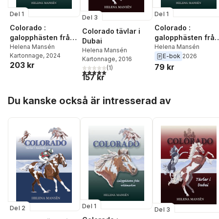
Del 1
Del 1
Del 3
Colorado :
Colorado :
Colorado tävlar i
galopphästen från
galopphästen från
Dubai
vildmarken
Helena Mansén
vildmarken
Helena Mansén
Helena Mansén
Kartonnage
, 2024
E-bok
2026
Kartonnage
, 2016
203 kr
79 kr
(
1
)
5,0
utav 5 stjärnor. Totalt antal röster:
157 kr
Hoppa över listan
Du kanske också är intresserad av
Del 1
Del 2
Del 3