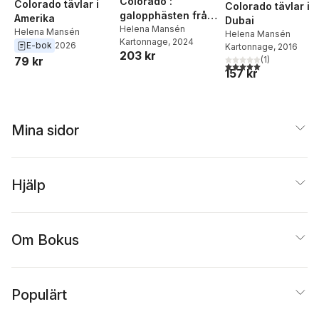
Colorado :
Colorado tävlar i
Colorado tävlar i
galopphästen från
Amerika
Dubai
vildmarken
Helena Mansén
Helena Mansén
Helena Mansén
Kartonnage
, 2024
E-bok
2026
Kartonnage
, 2016
203 kr
(
1
)
79 kr
5,0
utav 5 stjärnor. Tota
157 kr
Mina sidor
Hjälp
Om Bokus
Populärt