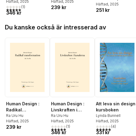
Häftad
, 2025
Häftad
, 2025
Portner
Häftad
, 2025
,
Ra Uru Hu
,
239 kr
(
1
)
5,0
utav 5 stjärnor. Totalt antal röster:
251 kr
Marvin Portner
346 kr
Hoppa över listan
Du kanske också är intresserad av
Human Design :
Human Design :
Att leva sin design 
Radikal
Livskraften i
kursboken
transformation
Ra Uru Hu
kanalerna
Ra Uru Hu
Lynda Bunnell
Häftad
, 2025
Häftad
, 2025
Häftad
, 2025
239 kr
(
1
)
(
4
)
5,0
utav 5 stjärnor. Totalt antal röster:
5,0
utav 5 stjärnor. Tota
346 kr
331 kr