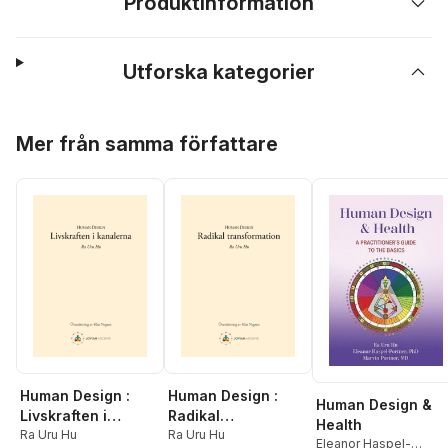
Produktinformation
Utforska kategorier
Hoppa över listan
Mer från samma författare
Human Design :
Human Design :
Human Design &
Livskraften i
Radikal
Health
kanalerna
Ra Uru Hu
transformation
Ra Uru Hu
Eleanor Haspel-