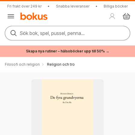
Fri frakt över 249 kr
•
Snabba leveranser
•
Billiga böcker
Sök bok, spel, pussel, penna...
Skapa nya rutiner – hälsoböcker upp till 50% →
Filosofi och religion
Religion och tro