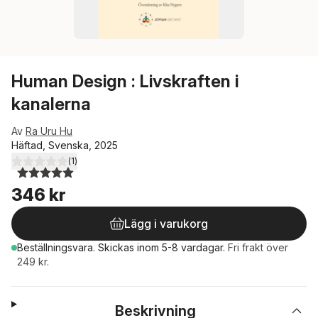
Human Design : Livskraften i
kanalerna
Av
Ra Uru Hu
Häftad, Svenska, 2025
(
1
)
5,0
utav 5 stjärnor. Totalt antal röster:
346 kr
Lägg i varukorg
Beställningsvara.
Skickas
inom 5-8 vardagar
.
Fri frakt över
249 kr.
Beskrivning