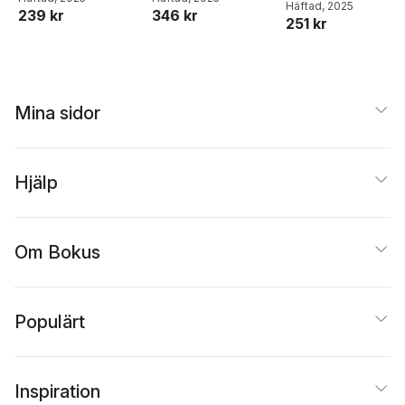
Portner
Häftad
, 2025
,
Ra Uru Hu
,
239 kr
346 kr
251 kr
Marvin Portner
Mina sidor
Hjälp
Om Bokus
Populärt
Inspiration