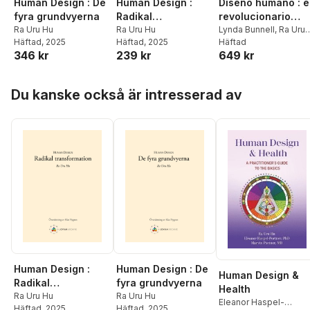
Diseño humano : e
Human Design : De
Human Design :
revolucionario
fyra grundvyerna
Radikal
sistema de
Lynda Bunnell
,
Ra Uru
Ra Uru Hu
transformation
Ra Uru Hu
Hu
Häftad
Häftad
, 2025
Häftad
, 2025
autoconocimiento
649 kr
346 kr
239 kr
Hoppa över listan
Du kanske också är intresserad av
Human Design :
Human Design : De
Human Design &
Radikal
fyra grundvyerna
Health
transformation
Ra Uru Hu
Ra Uru Hu
Eleanor Haspel-
Häftad
, 2025
Häftad
, 2025