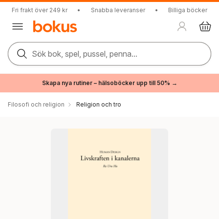
Fri frakt över 249 kr
•
Snabba leveranser
•
Billiga böcker
Sök bok, spel, pussel, penna...
Skapa nya rutiner – hälsoböcker upp till 50% →
Filosofi och religion
Religion och tro