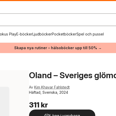
okus Play
E-böcker
Ljudböcker
Pocketböcker
Spel och pussel
Skapa nya rutiner – hälsoböcker upp till 50% →
Oland – Sveriges glöm
Av
Kim Khavar Fahlstedt
Häftad, Svenska, 2024
311 kr
Lägg i varukorg