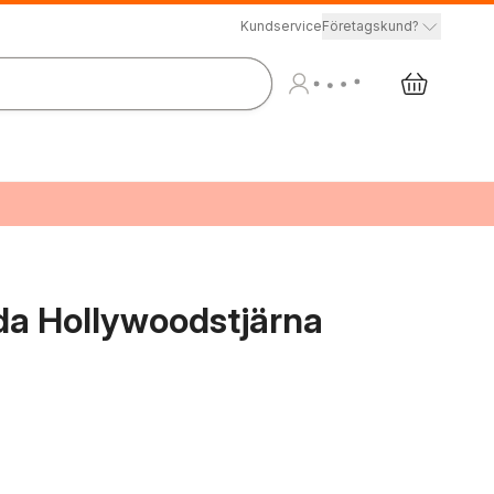
Kundservice
Företagskund?
da Hollywoodstjärna