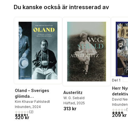
Hoppa över listan
Du kanske också är intresserad av
Del 1
Herr N
Oland – Sveriges
Austerlitz
detekti
glömda
W. G. Sebald
David Ne
Hollywoodstjärna
Kim Khavar Fahlstedt
Häftad
, 2025
Inbunden
Inbunden
, 2024
313 kr
(
(
2
)
4,0
utav 5 
4,5
utav 5 stjärnor. Totalt antal röster:
209 kr
320 kr