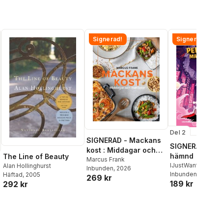
Signerad!
Signerad!
Del 2
SIGNERAD - Mackans
SIGNERAD - K
kost : Middagar och
hämnd
The Line of Beauty
matlådor
Marcus Frank
IJustWantToBeC
Alan Hollinghurst
Inbunden
, 2026
Adolphson
Inbunden
, 2026
,
Emil
Häftad
, 2005
269 kr
189 kr
Beer
,
Victor Beer
292 kr