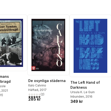
ymans
De osynliga städerna
vbragd
The Left Hand of
Italo Calvino
ssle
Darkness
Häftad
, 2017
, 2021
Ursula K. Le Guin
(
2
)
11
)
5,0
utav 5 stjärnor. Totalt antal röster:
Inbunden
, 2016
stjärnor. Totalt antal röster:
285 kr
349 kr