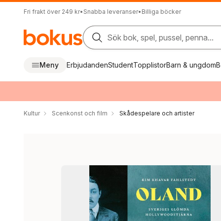
Fri frakt över 249 kr
•
Snabba leveranser
•
Billiga böcker
Sök bok, spel, pussel, penna...
Meny
Erbjudanden
Student
Topplistor
Barn & ungdom
B
Kultur
Scenkonst och film
Skådespelare och artister