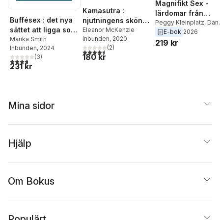
Magnifikt Sex -
Kamasutra :
lärdomar från
Buffésex : det nya
njutningens sköna
extraordinära
Peggy Kleinplatz
,
Dan
sättet att ligga som
konst
Eleanor McKenzie
Menard
E-bok
2026
älskare
Inbunden
, 2020
ändrar allt
Marika Smith
219 kr
(
2
)
Inbunden
, 2024
4,5
utav 5 stjärnor. Totalt antal röster:
180 kr
(
3
)
3,7
utav 5 stjärnor. Totalt antal röster:
231 kr
Mina sidor
Hjälp
Om Bokus
Populärt