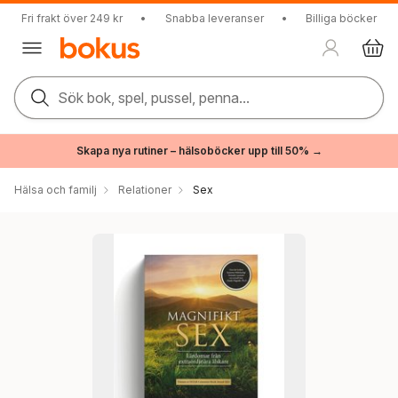
Fri frakt över 249 kr
•
Snabba leveranser
•
Billiga böcker
Sök bok, spel, pussel, penna...
Skapa nya rutiner – hälsoböcker upp till 50% →
Hälsa och familj
Relationer
Sex