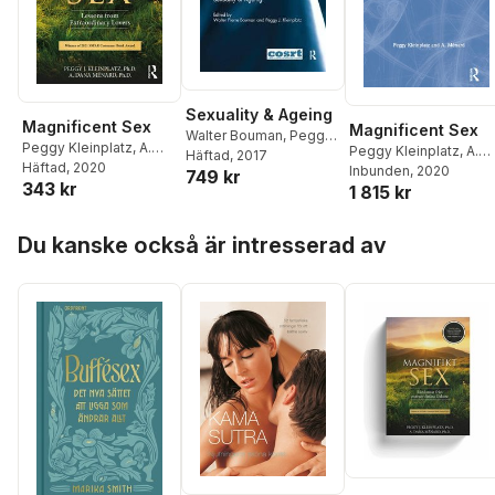
Sexuality & Ageing
Magnificent Sex
Magnificent Sex
Walter Bouman
,
Peggy
Peggy Kleinplatz
,
A.
Peggy Kleinplatz
,
A.
Kleinplatz
Häftad
, 2017
Ménard
Häftad
, 2020
Ménard
Inbunden
, 2020
749 kr
343 kr
1 815 kr
Hoppa över listan
Du kanske också är intresserad av