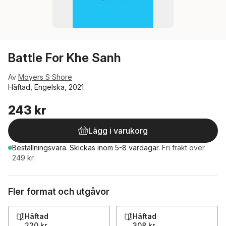
Battle For Khe Sanh
Av
Moyers S Shore
Häftad, Engelska, 2021
243 kr
Lägg i varukorg
Beställningsvara.
Skickas
inom 5-8 vardagar
.
Fri frakt över
249 kr.
Fler format och utgåvor
Häftad
Häftad
220 kr
308 kr