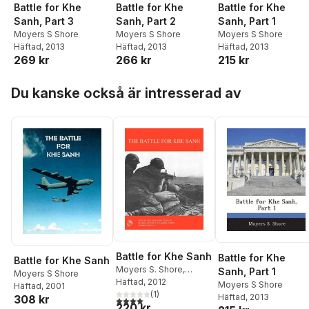
Battle for Khe
Battle for Khe
Battle for Khe
Sanh, Part 3
Sanh, Part 2
Sanh, Part 1
Moyers S Shore
Moyers S Shore
Moyers S Shore
Häftad
, 2013
Häftad
, 2013
Häftad
, 2013
269 kr
266 kr
215 kr
Hoppa över listan
Du kanske också är intresserad av
Battle for Khe Sanh
Battle for Khe
Battle for Khe Sanh
Moyers S. Shore
,
Sanh, Part 1
Moyers S Shore
Marine Corps History &
Häftad
, 2012
Moyers S Shore
Häftad
, 2001
Museums Division
(
1
)
Häftad
, 2013
308 kr
4,0
utav 5 stjärnor. Totalt antal röster:
220 kr