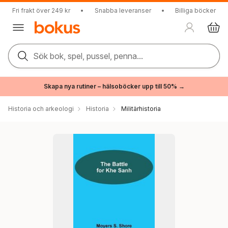
Fri frakt över 249 kr
•
Snabba leveranser
•
Billiga böcker
Sök bok, spel, pussel, penna...
Skapa nya rutiner – hälsoböcker upp till 50% →
Historia och arkeologi
Historia
Militärhistoria