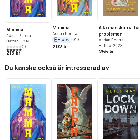
Mamma
Alla mänskorna ha
Mamma
Adrian Perera
problemen
Adrian Perera
E-bok
2019
Adrian Perera
Häftad
, 2019
Häftad
, 2023
202 kr
(
1
)
5,0
utav 5 stjärnor. Totalt antal röster:
255 kr
215 kr
Hoppa över listan
Du kanske också är intresserad av