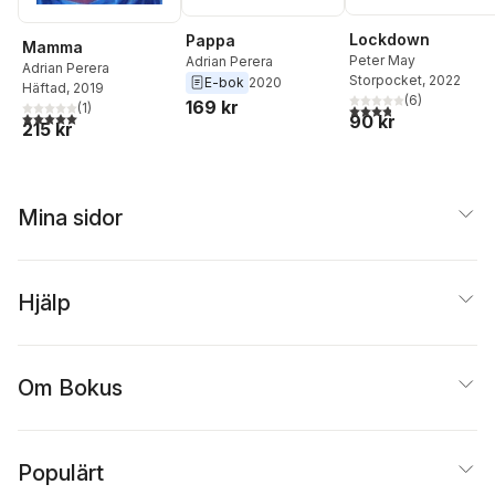
Lockdown
Pappa
Mamma
Peter May
Adrian Perera
Adrian Perera
Storpocket
, 2022
E-bok
2020
Häftad
, 2019
(
6
)
169 kr
(
1
)
3,8
utav 5 stjärnor. Tota
5,0
utav 5 stjärnor. Totalt antal röster:
90 kr
215 kr
Mina sidor
Hjälp
Om Bokus
Populärt