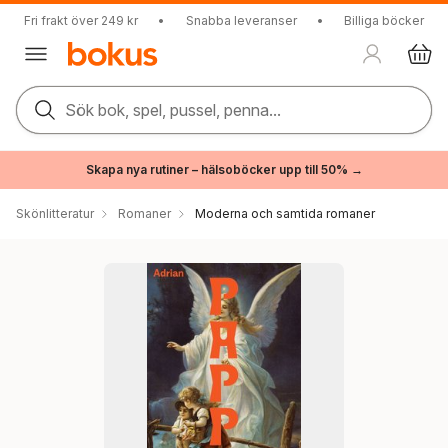
Fri frakt över 249 kr
•
Snabba leveranser
•
Billiga böcker
Sök bok, spel, pussel, penna...
Skapa nya rutiner – hälsoböcker upp till 50% →
Skönlitteratur
Romaner
Moderna och samtida romaner