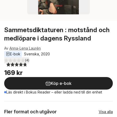
Sammetsdiktaturen : motstånd och
medlöpare i dagens Ryssland
Av
Anna-Lena Laurén
E-bok
Svenska
, 
2020
(
4
)
4,8
utav 5 stjärnor. Totalt antal röster:
169 kr
Köp e-bok
Läs direkt i Bokus Reader – eller ladda ned till din enhet
Fler format och utgåvor
Visa alla