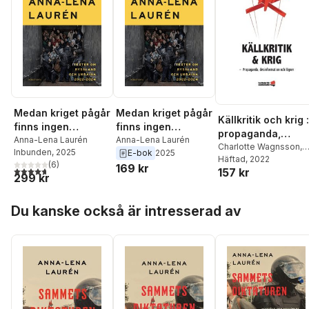
Medan kriget pågår
Medan kriget pågår
Källkritik och krig :
finns ingen
finns ingen
propaganda,
försoning : texter
Anna-Lena Laurén
försoning : texter
Anna-Lena Laurén
desinformation oc
Charlotte Wagnsson
,
Inbunden
, 2025
E-bok
2025
om Ryssland och
om Ryssland och
Andreas Widholm
Häftad
, 2022
,
Dar
lögner
(
6
)
169 kr
Ukraina 2022–
Ukraina 2022–
4,7
utav 5 stjärnor. Totalt antal röster:
157 kr
Taradai
,
Gunnar Nygre
299 kr
2024
2024
Maria Nilsson
,
Anna-
Lena Laurén
,
Anne
Hoppa över listan
Du kanske också är intresserad av
Lagercrantz