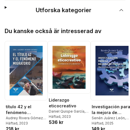
Utforska kategorier
Hoppa över listan
Du kanske också är intresserad av
Liderazgo
eticocreativo
título 42 y el
Investigación par
Daniel Quispe García
,
fenómeno
la mejora de
Antero Roger Sánchez
Häftad
, 2023
migratorio
Audrey Rivera Gómez
,
procesos
Senén Juárez León
,
536 kr
Mendo
,
Grupo Ígneo
Grupo Ígneo
Häftad
, 2023
Grupo Ígneo
Häftad
, 2025
218 kr
149 kr