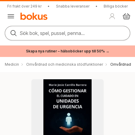
Fri frakt över 249 kr
•
Snabba leveranser
•
Billiga böcker
Sök bok, spel, pussel, penna...
Skapa nya rutiner – hälsoböcker upp till 50% →
Medicin
Omvårdnad och medicinska stödfunktioner
Omvårdnad