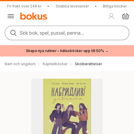
Fri frakt över 249 kr
•
Snabba leveranser
•
Billiga böcker
Sök bok, spel, pussel, penna...
Skapa nya rutiner – hälsoböcker upp till 50% →
Barn och ungdom
Kapitelböcker
Skolberättelser