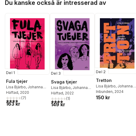
Du kanske också är intresserad av
Del 2
Del 1
Del 3
Tretton
Fula tjejer
Svaga tjejer
Lisa Bjärbo
,
Johanna
Lisa Bjärbo
,
Johanna
Lisa Bjärbo
,
Johanna
Lindbäck
Inbunden
,
, 2024
Sara Ohlsso
Lindbäck
Häftad
, 2020
,
Sara Ohlsson
Lindbäck
Häftad
, 2022
,
Sara Ohlsson
150 kr
(
7
)
(
1
)
3,9
utav 5 stjärnor. Totalt antal röster:
4,0
utav 5 stjärnor. Totalt antal röster:
163 kr
149 kr