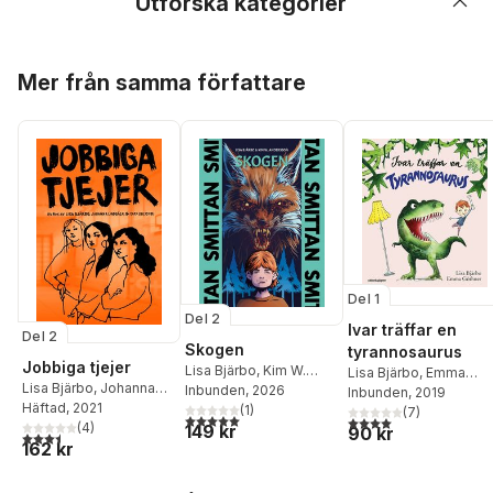
Utforska kategorier
Hoppa över listan
Mer från samma författare
Del 1
Del 2
Ivar träffar en
Del 2
Skogen
tyrannosaurus
Jobbiga tjejer
Lisa Bjärbo
,
Kim W.
Lisa Bjärbo
,
Emma
Lisa Bjärbo
,
Johanna
Andersson
Inbunden
, 2026
Göthner
Inbunden
, 2019
Lindbäck
Häftad
, 2021
,
Sara Ohlsson
(
1
)
(
7
)
5,0
utav 5 stjärnor. Totalt antal röster:
4,0
utav 5 stjärnor. Tota
(
4
)
149 kr
90 kr
3,5
utav 5 stjärnor. Totalt antal röster:
162 kr
Hoppa över listan