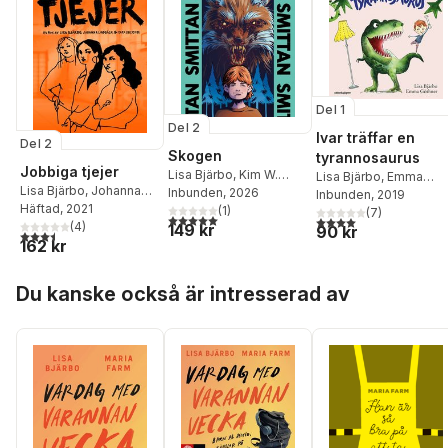
Del 1
Del 2
Ivar träffar en
Del 2
Skogen
tyrannosaurus
Jobbiga tjejer
Lisa Bjärbo
,
Kim W.
Lisa Bjärbo
,
Emma
Lisa Bjärbo
,
Johanna
Andersson
Inbunden
, 2026
Göthner
Inbunden
, 2019
Lindbäck
Häftad
, 2021
,
Sara Ohlsson
(
1
)
(
7
)
5,0
utav 5 stjärnor. Totalt antal röster:
4,0
utav 5 stjärnor. Tota
(
4
)
149 kr
90 kr
3,5
utav 5 stjärnor. Totalt antal röster:
162 kr
Hoppa över listan
Du kanske också är intresserad av