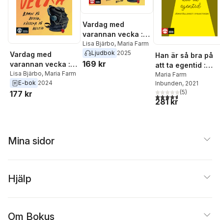
Vardag med
varannan vecka :
barn på deltid,
Lisa Bjärbo
,
Maria Farm
Ljudbok
2025
känslor på heltid
Vardag med
Han är så bra på
169 kr
varannan vecka :
att ta egentid :
barn på deltid,
Lisa Bjärbo
,
Maria Farm
Jämställdhet i
Maria Farm
E-bok
2024
Inbunden
, 2021
känslor på heltid
praktiken
(
5
)
177 kr
4,6
utav 5 stjärnor. Tota
281 kr
Mina sidor
Hjälp
Om Bokus