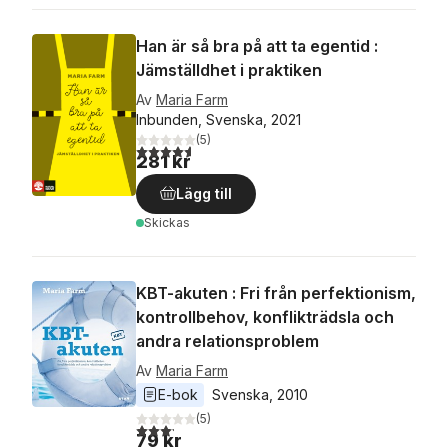
Han är så bra på att ta egentid :
Jämställdhet i praktiken
Av
Maria Farm
Inbunden, Svenska, 2021
(
5
)
4,6
utav 5 stjärnor. Totalt antal röster:
281 kr
Lägg till
Skickas
KBT-akuten : Fri från perfektionism,
kontrollbehov, konflikträdsla och
andra relationsproblem
Av
Maria Farm
E-bok
Svenska
, 
2010
(
5
)
3,2
utav 5 stjärnor. Totalt antal röster:
79 kr