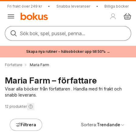
Fri frakt över 249 kr
•
Snabba leveranser
•
Billiga böcker
Sök bok, spel, pussel, penna...
Skapa nya rutiner – hälsoböcker upp till 50% →
Författare
Maria Farm
Maria Farm – författare
Visar alla böcker från författaren . Handla med fri frakt och
snabb leverans.
12
produkter
Filtrera
Sortera:
Trendande