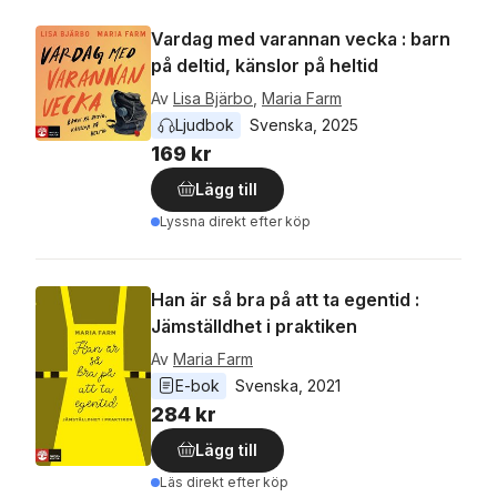
Vardag med varannan vecka : barn
på deltid, känslor på heltid
Av
Lisa Bjärbo
,
Maria Farm
Ljudbok
Svenska
, 
2025
169 kr
Lägg till
Lyssna direkt efter köp
Han är så bra på att ta egentid :
Jämställdhet i praktiken
Av
Maria Farm
E-bok
Svenska
, 
2021
284 kr
Lägg till
Läs direkt efter köp