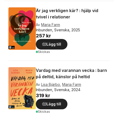
Är jag verkligen kär? : hjälp vid
tvivel i relationer
Av
Maria Farm
Inbunden, Svenska, 2025
257 kr
Lägg till
Skickas
Vardag med varannan vecka : barn
på deltid, känslor på heltid
Av
Lisa Bjärbo
,
Maria Farm
Inbunden, Svenska, 2024
319 kr
Lägg till
Skickas