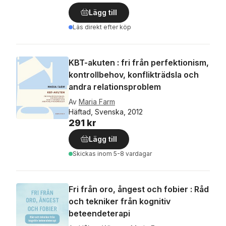
Lägg till
Läs direkt efter köp
KBT-akuten : fri från perfektionism,
kontrollbehov, konflikträdsla och
andra relationsproblem
Av
Maria Farm
Häftad, Svenska, 2012
291 kr
Lägg till
Skickas
inom 5-8 vardagar
Fri från oro, ångest och fobier : Råd
och tekniker från kognitiv
beteendeterapi