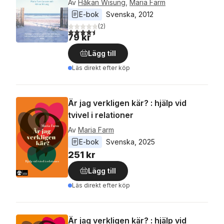
Av
Håkan Wisung
,
Maria Farm
E-bok
Svenska
, 
2012
(
2
)
4,5
utav 5 stjärnor. Totalt antal röster:
79 kr
Lägg till
Läs direkt efter köp
Är jag verkligen kär? : hjälp vid
tvivel i relationer
Av
Maria Farm
E-bok
Svenska
, 
2025
251 kr
Lägg till
Läs direkt efter köp
Är jag verkligen kär? : hjälp vid