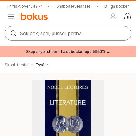
Fri frakt över 249 kr
•
Snabba leveranser
•
Billiga böcker
Sök bok, spel, pussel, penna...
Skapa nya rutiner – hälsoböcker upp till 50% →
Skönlitteratur
Essäer