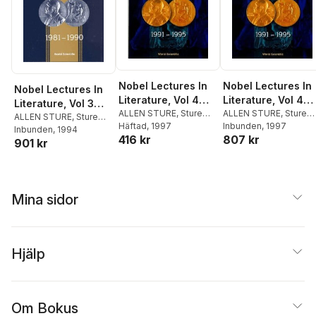
Nobel Lectures In
Nobel Lectures In
Nobel Lectures In
Literature, Vol 4
Literature, Vol 4
Literature, Vol 3
(1991-1995)
ALLEN STURE
,
Sture
(1991-1995)
ALLEN STURE
,
Sture
(1981-1990)
ALLEN STURE
,
Sture
Allen
Häftad
, 1997
Allen
Inbunden
, 1997
Allen
Inbunden
, 1994
416 kr
807 kr
901 kr
Mina sidor
Hjälp
Om Bokus