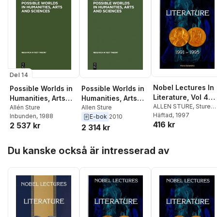
Del 14
Nobel Lectures In
Possible Worlds in
Possible Worlds in
Literature, Vol 4
Humanities, Arts
Humanities, Arts
(1991-1995)
ALLEN STURE
,
Sture
and Sciences
Allén Sture
and Sciences
Allen Sture
Allen
Häftad
, 1997
Inbunden
, 1988
E-bok
2010
416 kr
2 537 kr
2 314 kr
Hoppa över listan
Du kanske också är intresserad av