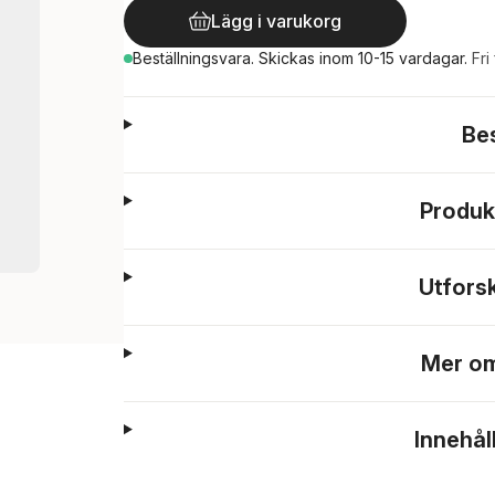
Lägg i varukorg
Beställningsvara.
Skickas
inom 10-15 vardagar
.
Fri
Be
Produk
Utfors
Mer om
Innehål