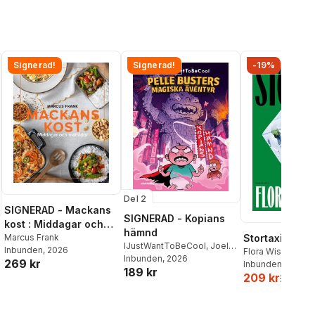
Signerad!
Signerad!
-19%
Del 2
SIGNERAD - Mackans
SIGNERAD - Kopians
kost : Middagar och
hämnd
matlådor
Marcus Frank
Stortaxi
IJustWantToBeCool
,
Joel
Inbunden
, 2026
Flora Wiström
Adolphson
Inbunden
, 2026
,
Emil Ejdemo
269 kr
Inbunden
, 2026
189 kr
Beer
,
Victor Beer
209 kr
259 kr