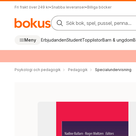
Fri frakt över 249 kr
•
Snabba leveranser
•
Billiga böcker
Sök bok, spel, pussel, penna...
Meny
Erbjudanden
Student
Topplistor
Barn & ungdom
B
Psykologi och pedagogik
Pedagogik
Specialundervisning