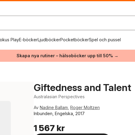
okus Play
E-böcker
Ljudböcker
Pocketböcker
Spel och pussel
Skapa nya rutiner – hälsoböcker upp till 50% →
Giftedness and Talent
Australasian Perspectives
Av
Nadine Ballam
,
Roger Moltzen
Inbunden, Engelska, 2017
1 567 kr