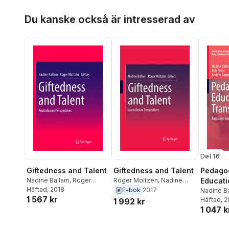
Hoppa över listan
Du kanske också är intresserad av
Del 16
Giftedness and Talent
Giftedness and Talent
Pedagog
Nadine Ballam
,
Roger
Roger Moltzen
,
Nadine
Educati
Moltzen
Häftad
, 2018
Ballam
E-bok
2017
Transit
Nadine B
1 567 kr
Anders G
Häftad
, 
1 992 kr
1 047 k