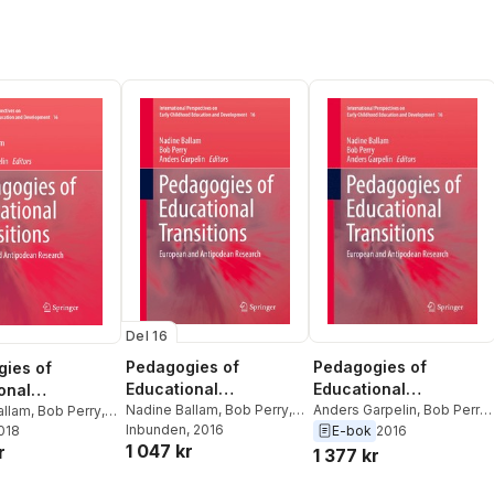
Del 16
Pedagogies of
Pedagogies of
ies of
Educational
Educational
onal
Transitions
Nadine Ballam
,
Bob Perry
,
Transitions
Anders Garpelin
,
Bob Perry
,
ions
allam
,
Bob Perry
,
Anders Garpelin
Inbunden
, 2016
Nadine Ballam
E-bok
2016
arpelin
2018
1 047 kr
r
1 377 kr