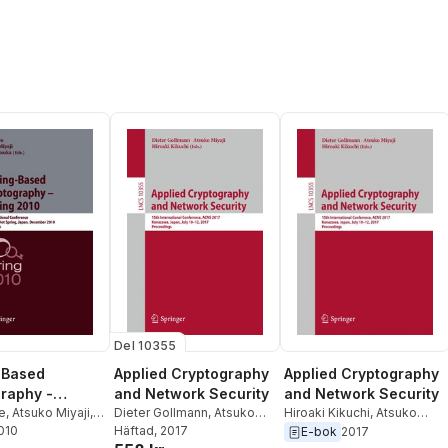
Del 10355
-Based
Applied Cryptography
Applied Cryptography
raphy -
and Network Security
and Network Security
 2010
e
,
Atsuko Miyaji
,
Dieter Gollmann
,
Atsuko
Hiroaki Kikuchi
,
Atsuko
uka
2010
Miyaji
Häftad
,
Hiroaki Kikuchi
, 2017
Miyaji
,
Dieter Gollmann
E-bok
2017