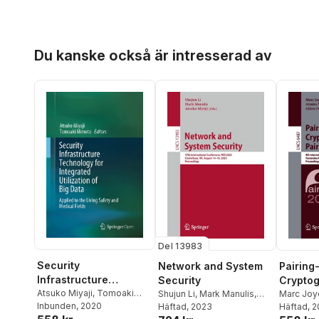
Hoppa över listan
Du kanske också är intresserad av
Del 13983
Security
Network and System
Pairing
Infrastructure
Security
Cryptog
Technology for
Atsuko Miyaji
,
Tomoaki
Shujun Li
,
Mark Manulis
,
Pairing
Marc Joy
Mimoto
Inbunden
, 2020
Atsuko Miyaji
Häftad
, 2023
Akira Ots
Häftad
, 
Integrated Utilization