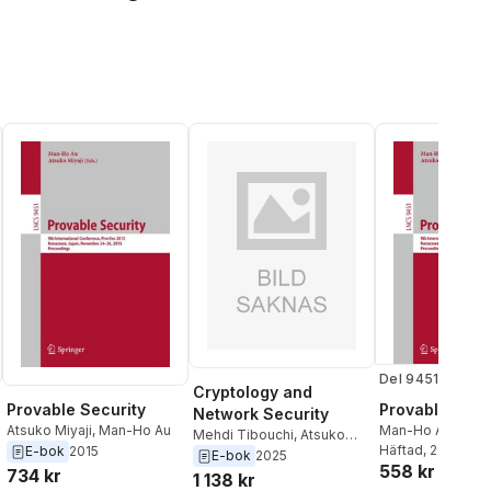
Del 9451
Cryptology and
Provable Security
Provable Secu
Network Security
Atsuko Miyaji
,
Man-Ho Au
Man-Ho Au
,
Atsuk
Mehdi Tibouchi
,
Atsuko
Häftad
, 2015
E-bok
2015
Miyaji
,
Yongdae Kim
E-bok
2025
558 kr
734 kr
1 138 kr