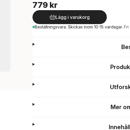
779 kr
Lägg i varukorg
Beställningsvara.
Skickas
inom 10-15 vardagar
.
Fri
Be
Produk
Utfors
Mer om
Innehål