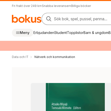
Fri frakt över 249 kr
•
Snabba leveranser
•
Billiga böcker
Sök bok, spel, pussel, penna...
Meny
Erbjudanden
Student
Topplistor
Barn & ungdom
B
Data och IT
Nätverk och kommunikation