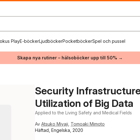
okus Play
E-böcker
Ljudböcker
Pocketböcker
Spel och pussel
Skapa nya rutiner – hälsoböcker upp till 50% →
Security Infrastructur
Utilization of Big Data
Applied to the Living Safety and Medical Fields
Av
Atsuko Miyaji
,
Tomoaki Mimoto
Häftad, Engelska, 2020