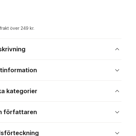
 frakt över 249 kr.
skrivning
tinformation
ka kategorier
 författaren
lsförteckning