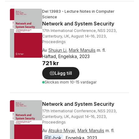
Del 13983 - Lecture Notes in Computer
Science
Network and System Security
17th International Conference, NSS 2023,
Canterbury, UK, August 14–16, 2023,
Proceedings
Av
Shujun Li
,
Mark Manulis
m. fl.
Häftad, Engelska, 2023
721 kr
Lägg till
Skickas
inom 10-15 vardagar
Network and System Security
17th International Conference, NSS 2023,
Canterbury, UK, August 14–16, 2023,
Proceedings
Av
Atsuko Miyaji
,
Mark Manulis
m. fl.
E-bok
Engelska
, 
2023