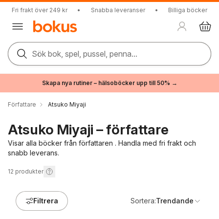
Fri frakt över 249 kr
•
Snabba leveranser
•
Billiga böcker
Sök bok, spel, pussel, penna...
Skapa nya rutiner – hälsoböcker upp till 50% →
Författare
Atsuko Miyaji
Atsuko Miyaji – författare
Visar alla böcker från författaren . Handla med fri frakt och
snabb leverans.
12
produkter
Filtrera
Sortera:
Trendande