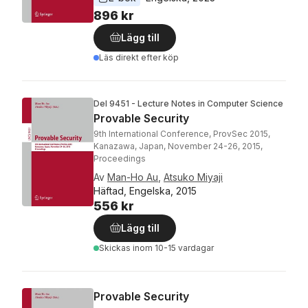
896 kr
Lägg till
Läs direkt efter köp
Del 9451 - Lecture Notes in Computer Science
Provable Security
9th International Conference, ProvSec 2015,
Kanazawa, Japan, November 24-26, 2015,
Proceedings
Av
Man-Ho Au
,
Atsuko Miyaji
Häftad, Engelska, 2015
556 kr
Lägg till
Skickas
inom 10-15 vardagar
Provable Security