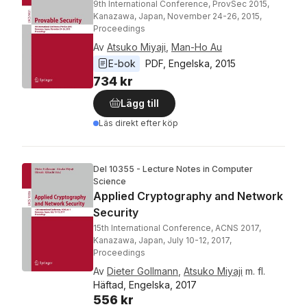
9th International Conference, ProvSec 2015,
Kanazawa, Japan, November 24-26, 2015,
Proceedings
Av
Atsuko Miyaji
,
Man-Ho Au
E-bok
PDF
, 
Engelska
, 
2015
734 kr
Lägg till
Läs direkt efter köp
Del 10355 - Lecture Notes in Computer
Science
Applied Cryptography and Network
Security
15th International Conference, ACNS 2017,
Kanazawa, Japan, July 10-12, 2017,
Proceedings
Av
Dieter Gollmann
,
Atsuko Miyaji
m. fl.
Häftad, Engelska, 2017
556 kr