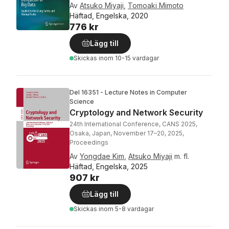
Av
Atsuko Miyaji
,
Tomoaki Mimoto
Häftad, Engelska, 2020
776 kr
Lägg till
Skickas
inom 10-15 vardagar
Del 16351 - Lecture Notes in Computer
Science
Cryptology and Network Security
24th International Conference, CANS 2025,
Osaka, Japan, November 17–20, 2025,
Proceedings
Av
Yongdae Kim
,
Atsuko Miyaji
m. fl.
Häftad, Engelska, 2025
907 kr
Lägg till
Skickas
inom 5-8 vardagar