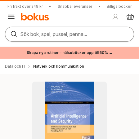
Fri frakt över 249 kr
•
Snabba leveranser
•
Billiga böcker
Sök bok, spel, pussel, penna...
Skapa nya rutiner – hälsoböcker upp till 50% →
Data och IT
Nätverk och kommunikation