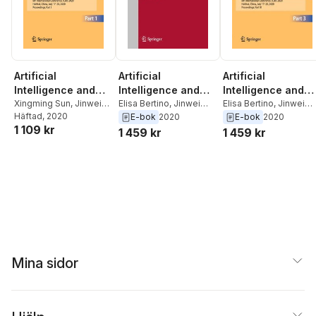
Artificial
Artificial
Artificial
Intelligence and
Intelligence and
Intelligence and
Security
Xingming Sun
,
Jinwei
Security
Elisa Bertino
,
Jinwei
Security
Elisa Bertino
,
Jinwei
Wang
Häftad
,
Elisa Bertino
, 2020
Wang
,
Xingming Sun
Wang
,
Xingming Sun
E-bok
2020
E-bok
2020
1 109 kr
1 459 kr
1 459 kr
Mina sidor