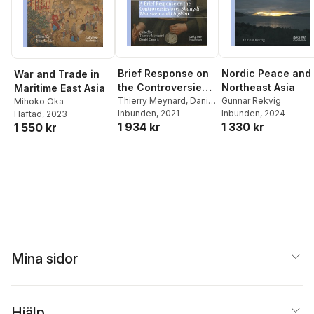
Brief Response on
Nordic Peace and
War and Trade in
the Controversies
Northeast Asia
Maritime East Asia
over Shangdi,
Thierry Meynard
,
Daniel
Gunnar Rekvig
Mihoko Oka
Canaris
Inbunden
, 2021
Inbunden
, 2024
Häftad
, 2023
Tianshen and
1 934 kr
1 330 kr
1 550 kr
Linghun
Mina sidor
Hjälp