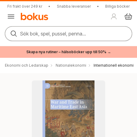
Fri frakt över 249 kr
•
Snabba leveranser
•
Billiga böcker
Sök bok, spel, pussel, penna...
Skapa nya rutiner – hälsoböcker upp till 50% →
Ekonomi och Ledarskap
Nationalekonomi
Internationell ekonomi