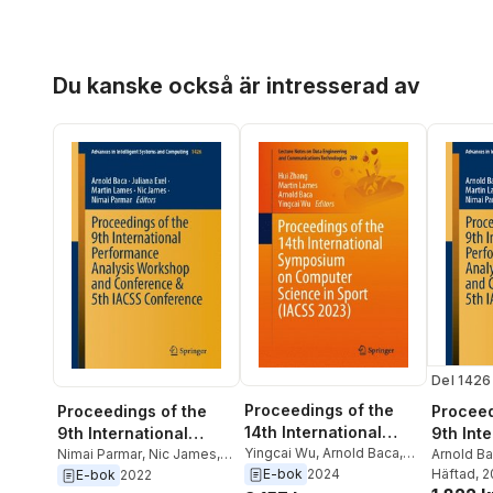
Hoppa över listan
Du kanske också är intresserad av
Del 1426
Proceedings of the
Proceedings of the
Proceed
14th International
9th International
9th Inte
Symposium on
Yingcai Wu
,
Arnold Baca
,
Performance Analysis
Nimai Parmar
,
Nic James
,
Perform
Arnold B
Martin Lames
,
Hui Zhang
Martin Lames
,
Juliana Exel
,
Martin L
Häftad
, 
E-bok
2024
E-bok
2022
Computer Science in
Workshop and
Worksh