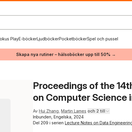
okus Play
E-böcker
Ljudböcker
Pocketböcker
Spel och pussel
Skapa nya rutiner – hälsoböcker upp till 50% →
Proceedings of the 14
on Computer Science i
Av
Hui Zhang
,
Martin Lames
och 2 till
Inbunden, Engelska, 2024
Del 209 i serien
Lecture Notes on Data Engineeri