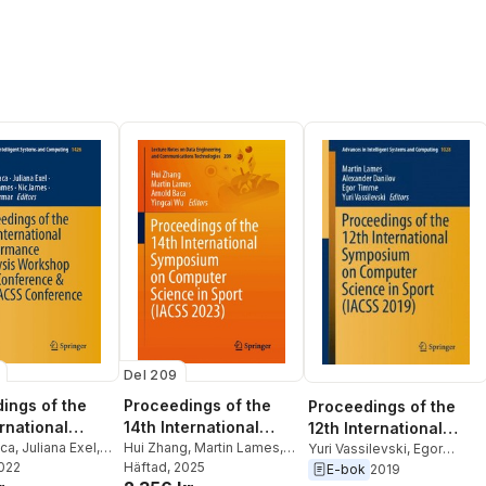
Del 209
ings of the
Proceedings of the
Proceedings of the
rnational
14th International
12th International
ance Analysis
aca
,
Juliana Exel
,
Symposium on
Hui Zhang
,
Martin Lames
,
Symposium on
Yuri Vassilevski
,
Egor
ames
2022
,
Nic James
,
Arnold Baca
Häftad
, 2025
,
Yingcai Wu
Timme
,
Alexander Danilov
,
E-bok
2019
op and
Computer Science in
Computer Science in