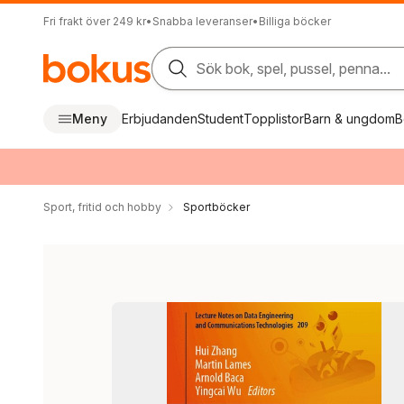
Fri frakt över 249 kr
•
Snabba leveranser
•
Billiga böcker
Sök bok, spel, pussel, penna...
Meny
Erbjudanden
Student
Topplistor
Barn & ungdom
B
Sport, fritid och hobby
Sportböcker