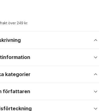
 frakt över 249 kr.
skrivning
tinformation
ka kategorier
 författaren
lsförteckning