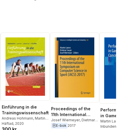
Einführung in die
Proceedings of the
Performance A
Trainingswissenschaft
11th International
in Game Sport
Andreas Hohmann
,
Martin
Symposium on
Josef Wiemeyer
,
Dietmar
Concepts and
Martin Lames
Lames
Häftad
,
, 2020
Manfred Letzelter
,
Saupe
,
Martin Lames
E-bok
2017
Computer Science in
Inbunden
, 2023
Methods
300 kr
Mark Pfeiffer