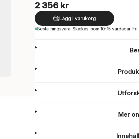
2 356 kr
Lägg i varukorg
Beställningsvara.
Skickas
inom 10-15 vardagar
.
Fri
Be
Produk
Utfors
Mer om
Innehål