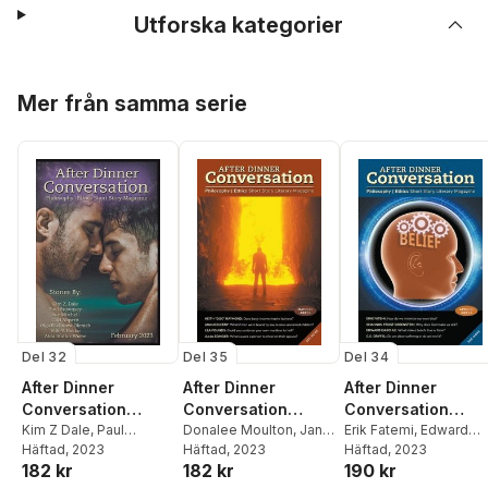
Utforska kategorier
Hoppa över listan
Mer från samma serie
Del 32
Del 35
Del 34
After Dinner
After Dinner
After Dinner
Conversation
Conversation
Conversation
Magazine
Kim Z Dale
,
Paul
Magazine
Donalee Moulton
,
Jan
Magazine
Erik Fatemi
,
Edward
Brownsey
Häftad
, 2023
,
Sue Mitchell
McCleery
Häftad
, 2023
,
Keith Doc
Daschle
Häftad
, 2023
,
Shannon Fros
182 kr
182 kr
190 kr
Raymond
Greenstein