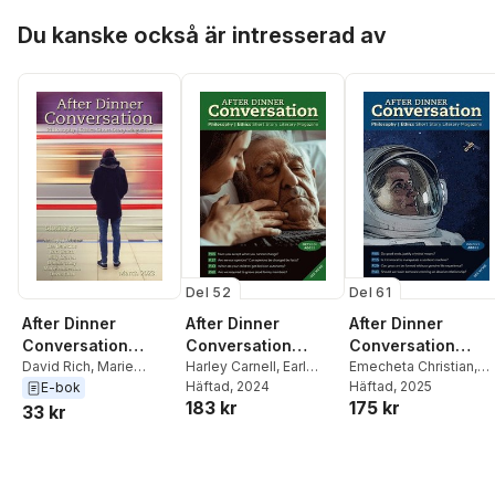
Hoppa över listan
Du kanske också är intresserad av
Del 52
Del 61
After Dinner
After Dinner
After Dinner
Conversation
Conversation
Conversation
Magazine
David Rich
,
Marie
Magazine
Harley Carnell
,
Earl
Magazine
Emecheta Christian
,
Anderson
,
Donna Tracy
,
Smith
Häftad
,
Kristina Ryan
, 2024
John Oakes
Häftad
, 2025
,
Travis
E-bok
183 kr
175 kr
Billy Craven
,
Earl Smith
,
Tate
Lewis
33 kr
Lee Dawkins
,
Ashley
J.J. White