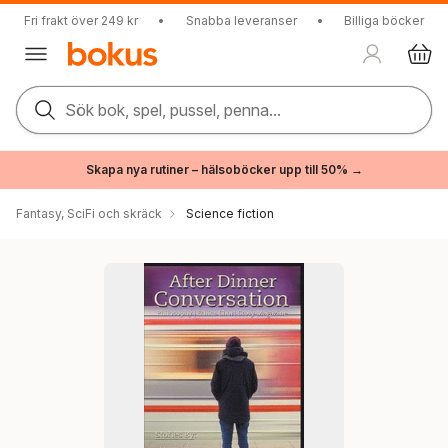
Fri frakt över 249 kr
•
Snabba leveranser
•
Billiga böcker
Sök bok, spel, pussel, penna...
Skapa nya rutiner – hälsoböcker upp till 50% →
Fantasy, SciFi och skräck
Science fiction