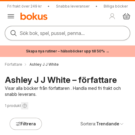
Fri frakt över 249 kr
•
Snabba leveranser
•
Billiga böcker
Sök bok, spel, pussel, penna...
Skapa nya rutiner – hälsoböcker upp till 50% →
Författare
Ashley J J White
Ashley J J White – författare
Visar alla böcker från författaren . Handla med fri frakt och
snabb leverans.
1
produkt
Filtrera
Sortera:
Trendande