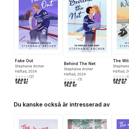
Fake Out
The Wil
Behind The Net
Stephanie Archer
Stephani
Stephanie Archer
Häftad
, 2024
Häftad
, 
Häftad
, 2024
(
2
)
(
4,5
utav 5 stjärnor. Totalt antal röster:
5,0
utav 5 
(
1
)
142 kr
142 kr
4,0
utav 5 stjärnor. Totalt antal röster:
142 kr
Hoppa över listan
Du kanske också är intresserad av