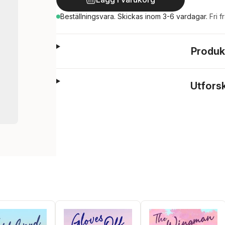
Beställningsvara.
Skickas
inom 3-6 vardagar
.
Fri f
Produk
Utfors