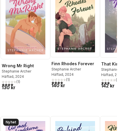
Finn Rhodes Forever
That Kind of 
Wrong Mr Right
Stephanie Archer
Stephanie Archer
Stephanie Archer
Häftad
, 2024
Häftad
, 2024
Häftad
, 2024
(
1
)
al röster:
(
1
)
(
1
)
4,0
utav 5 stjärnor. Totalt antal röster:
3,0
utav 5 stjärnor
4,0
utav 5 stjärnor. Totalt antal röster:
140 kr
142 kr
130 kr
Nyhet