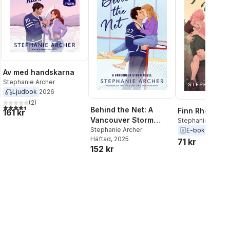
Av med handskarna
Stephanie Archer
Ljudbok
2026
(
2
)
4,5
utav 5 stjärnor. Totalt antal röster:
Behind the Net: A
Finn Rhodes F
161 kr
Vancouver Storm
Stephanie Archer
Novel
Stephanie Archer
E-bok
2024
Häftad
, 2025
71 kr
152 kr