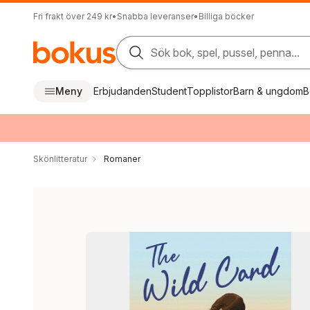
Fri frakt över 249 kr
•
Snabba leveranser
•
Billiga böcker
Sök bok, spel, pussel, penna...
Meny
Erbjudanden
Student
Topplistor
Barn & ungdom
B
Skönlitteratur
Romaner