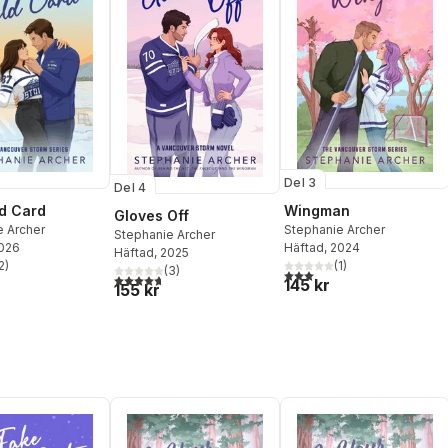
Del 3
Del 4
d Card
Wingman
Gloves Off
e Archer
Stephanie Archer
Stephanie Archer
2026
Häftad
, 2024
Häftad
, 2025
2
)
(
1
)
(
3
)
stjärnor. Totalt antal röster:
3,0
utav 5 stjärnor. Totalt ant
4,7
utav 5 stjärnor. Totalt antal röster:
145 kr
155 kr