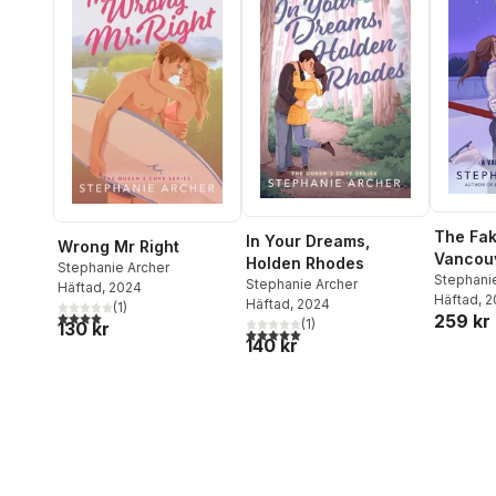
The Fak
In Your Dreams,
Wrong Mr Right
Vancou
Holden Rhodes
Stephanie Archer
Novel
Stephani
Stephanie Archer
Häftad
, 2024
Häftad
, 
Häftad
, 2024
(
1
)
4,0
utav 5 stjärnor. Totalt antal röster:
259 kr
(
1
)
130 kr
5,0
utav 5 stjärnor. Totalt antal röster:
140 kr