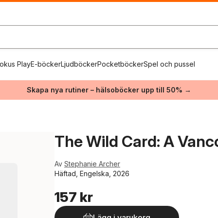
okus Play
E-böcker
Ljudböcker
Pocketböcker
Spel och pussel
Skapa nya rutiner – hälsoböcker upp till 50% →
The Wild Card: A Vanc
Av
Stephanie Archer
Häftad, Engelska, 2026
157 kr
Lägg i varukorg