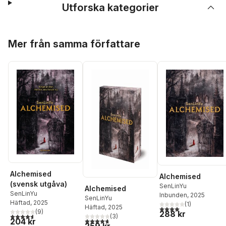
Utforska kategorier
Hoppa över listan
Mer från samma författare
Alchemised
Alchemised
(svensk utgåva)
SenLinYu
Alchemised
SenLinYu
Inbunden
, 2025
SenLinYu
Häftad
, 2025
(
1
)
Häftad
, 2025
4,0
utav 5 stjärnor. Tota
(
9
)
288 kr
4,6
utav 5 stjärnor. Totalt antal röster:
(
3
)
4,7
utav 5 stjärnor. Totalt antal röster:
204 kr
259 kr