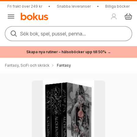
Fri frakt över 249 kr
•
Snabba leveranser
•
Billiga böcker
Sök bok, spel, pussel, penna...
Skapa nya rutiner – hälsoböcker upp till 50% →
Fantasy, SciFi och skräck
Fantasy