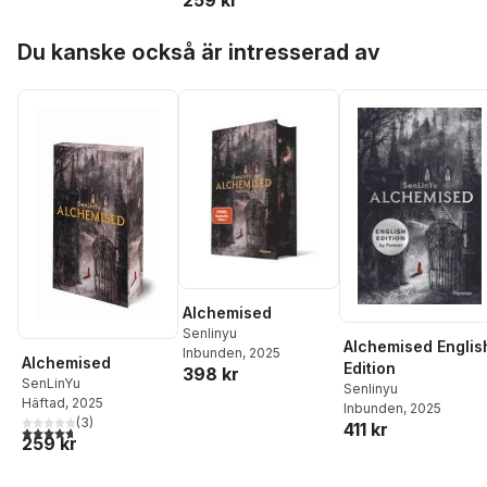
Hoppa över listan
Du kanske också är intresserad av
Alchemised
Senlinyu
Alchemised Englis
Inbunden
, 2025
Alchemised
Edition
398 kr
SenLinYu
Senlinyu
Häftad
, 2025
Inbunden
, 2025
(
3
)
411 kr
4,7
utav 5 stjärnor. Totalt antal röster:
259 kr