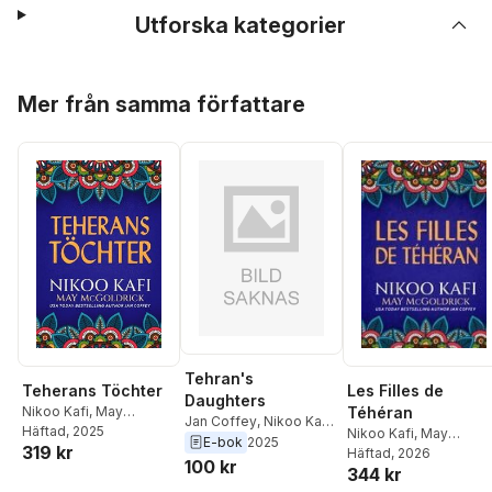
Utforska kategorier
Hoppa över listan
Mer från samma författare
Tehran's
Teherans Töchter
Les Filles de
Daughters
Nikoo Kafi
,
May
Téhéran
Jan Coffey
,
Nikoo Kafi
,
McGoldrick
Häftad
, 2025
,
Jan Coffey
Nikoo Kafi
,
May
May McGoldrick
E-bok
2025
319 kr
McGoldrick
Häftad
, 2026
,
Jan Coff
100 kr
344 kr