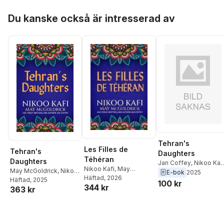
Hoppa över listan
Du kanske också är intresserad av
Tehran's
Les Filles de
Tehran's
Daughters
Téhéran
Daughters
Jan Coffey
,
Nikoo Kaf
Nikoo Kafi
,
May
May McGoldrick
,
Nikoo
May McGoldrick
E-bok
2025
McGoldrick
Häftad
, 2026
,
Jan Coffey
Kafi
Häftad
,
Jan Coffey
, 2025
100 kr
344 kr
363 kr