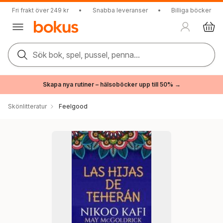
Fri frakt över 249 kr
•
Snabba leveranser
•
Billiga böcker
Sök bok, spel, pussel, penna...
Skapa nya rutiner – hälsoböcker upp till 50% →
Skönlitteratur
Feelgood