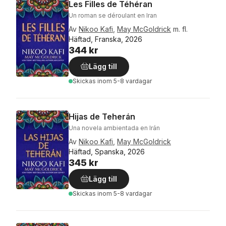
Les Filles de Téhéran
Un roman se déroulant en Iran
Av
Nikoo Kafi
,
May McGoldrick
m. fl.
Häftad, Franska, 2026
344 kr
Lägg till
Skickas
inom 5-8 vardagar
Hijas de Teherán
Una novela ambientada en Irán
Av
Nikoo Kafi
,
May McGoldrick
Häftad, Spanska, 2026
345 kr
Lägg till
Skickas
inom 5-8 vardagar