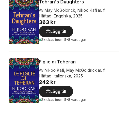
Tehran's Daughters
Av
May McGoldrick
,
Nikoo Kafi
m. fl.
Häftad, Engelska, 2025
363 kr
Lägg till
Skickas
inom 5-8 vardagar
Figlie di Teheran
Av
Nikoo Kafi
,
May McGoldrick
m. fl.
Häftad, Italienska, 2025
242 kr
Lägg till
Skickas
inom 5-8 vardagar