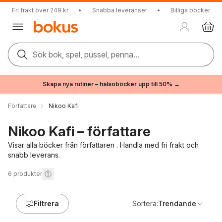
Fri frakt över 249 kr
•
Snabba leveranser
•
Billiga böcker
Sök bok, spel, pussel, penna...
Skapa nya rutiner – hälsoböcker upp till 50% →
Författare
Nikoo Kafi
Nikoo Kafi – författare
Visar alla böcker från författaren . Handla med fri frakt och
snabb leverans.
6
produkter
Filtrera
Sortera:
Trendande