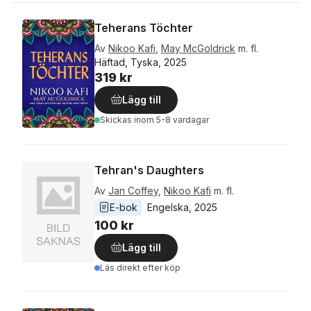
Teherans Töchter
Av
Nikoo Kafi
,
May McGoldrick
m. fl.
Häftad, Tyska, 2025
319 kr
Lägg till
Skickas
inom 5-8 vardagar
Tehran's Daughters
Av
Jan Coffey
,
Nikoo Kafi
m. fl.
E-bok
Engelska
, 
2025
100 kr
Lägg till
Läs direkt efter köp