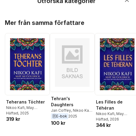
Utforska kategorier
Hoppa över listan
Mer från samma författare
Tehran's
Teherans Töchter
Les Filles de
Daughters
Nikoo Kafi
,
May
Téhéran
Jan Coffey
,
Nikoo Kafi
,
McGoldrick
Häftad
, 2025
,
Jan Coffey
Nikoo Kafi
,
May
May McGoldrick
E-bok
2025
319 kr
McGoldrick
Häftad
, 2026
,
Jan Coff
100 kr
344 kr