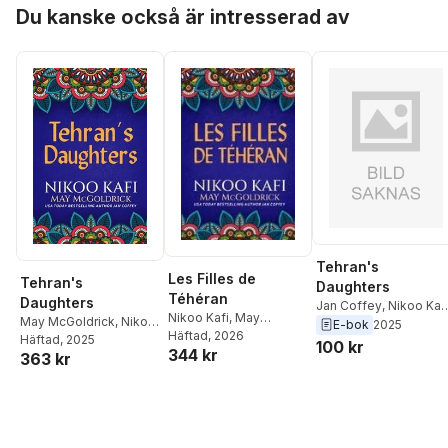
Hoppa över listan
Du kanske också är intresserad av
Tehran's
Les Filles de
Tehran's
Daughters
Téhéran
Daughters
Jan Coffey
,
Nikoo Kaf
Nikoo Kafi
,
May
May McGoldrick
,
Nikoo
May McGoldrick
E-bok
2025
McGoldrick
Häftad
, 2026
,
Jan Coffey
Kafi
Häftad
,
Jan Coffey
, 2025
100 kr
344 kr
363 kr