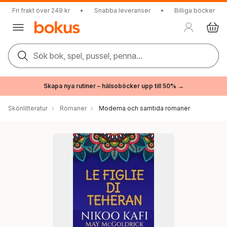
Fri frakt över 249 kr
•
Snabba leveranser
•
Billiga böcker
Sök bok, spel, pussel, penna...
Skapa nya rutiner – hälsoböcker upp till 50% →
Skönlitteratur
Romaner
Moderna och samtida romaner