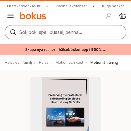
Fri frakt över 249 kr
•
Snabba leveranser
•
Billiga böcker
Sök bok, spel, pussel, penna...
Skapa nya rutiner – hälsoböcker upp till 50% →
Hälsa och familj
Hälsa
Motion och kost
Motion & träning