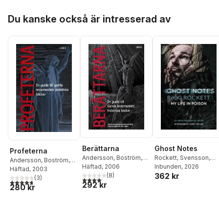
Hoppa över listan
Du kanske också är intresserad av
Berättarna
Ghost Notes
Profeterna
Andersson
,
Boström
,
Rockett
,
Svensson
,
Andersson
,
Boström
,
Eriksson
Häftad
, 2006
,
Viberg
Eriksson
Inbunden
, 2026
Eriksson
Häftad
, 2003
,
Viberg
362 kr
(
8
)
(
3
)
4,0
utav 5 stjärnor. Totalt antal röster:
4,7
utav 5 stjärnor. Totalt antal röster:
292 kr
280 kr