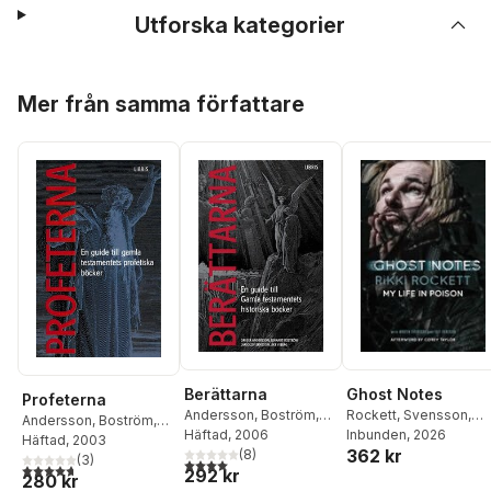
Utforska kategorier
Hoppa över listan
Mer från samma författare
Berättarna
Ghost Notes
Profeterna
Andersson
,
Boström
,
Rockett
,
Svensson
,
Andersson
,
Boström
,
Eriksson
Häftad
, 2006
,
Viberg
Eriksson
Inbunden
, 2026
Eriksson
Häftad
, 2003
,
Viberg
362 kr
(
8
)
(
3
)
4,0
utav 5 stjärnor. Totalt antal röster:
4,7
utav 5 stjärnor. Totalt antal röster:
292 kr
280 kr