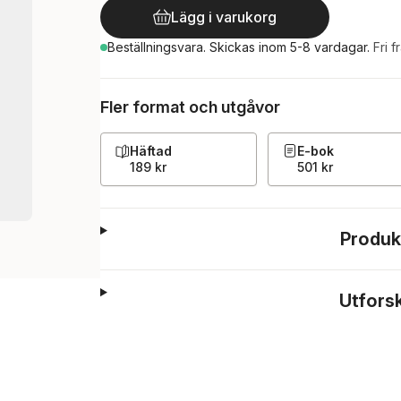
Lägg i varukorg
Beställningsvara.
Skickas
inom 5-8 vardagar
.
Fri f
Fler format och utgåvor
Häftad
E-bok
189 kr
501 kr
Produk
Utfors