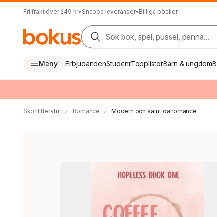
Fri frakt över 249 kr
•
Snabba leveranser
•
Billiga böcker
Sök bok, spel, pussel, penna...
Meny
Erbjudanden
Student
Topplistor
Barn & ungdom
B
Skönlitteratur
Romance
Modern och samtida romance