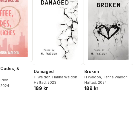
 Codes, &
Damaged
Broken
H Waldon
,
Hanna Waldon
H Waldon
,
Hanna Waldon
ldon
Häftad
, 2023
Häftad
, 2024
2024
189 kr
189 kr