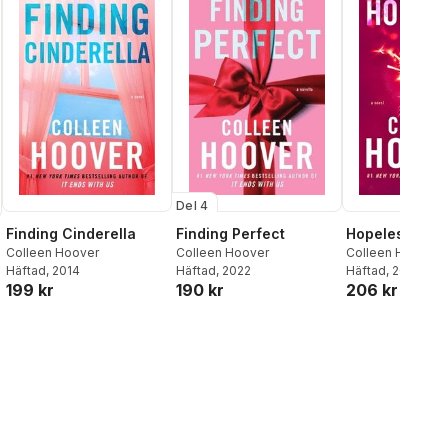
Del 4
Finding Cinderella
Finding Perfect
Hopeless
Colleen Hoover
Colleen Hoover
Colleen Hoover
Häftad
, 2014
Häftad
, 2022
Häftad
, 2013
199 kr
190 kr
206 kr