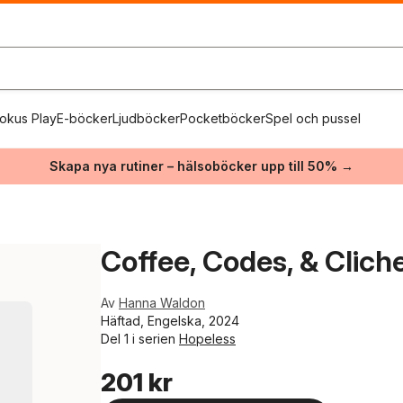
okus Play
E-böcker
Ljudböcker
Pocketböcker
Spel och pussel
Skapa nya rutiner – hälsoböcker upp till 50% →
Coffee, Codes, & Clich
Av
Hanna Waldon
Häftad, Engelska, 2024
Del 1 i serien
Hopeless
201 kr