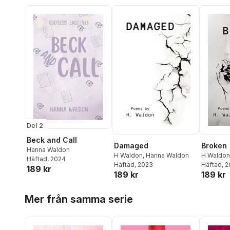
Del 2
Beck and Call
Damaged
Broken
Hanna Waldon
H Waldon
,
Hanna Waldon
H Waldon
Häftad
, 2024
Häftad
, 2023
Häftad
, 
189 kr
189 kr
189 kr
Hoppa över listan
Mer från samma serie