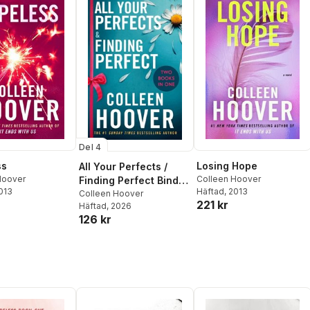
Del 4
ss
Losing Hope
All Your Perfects /
Hoover
Colleen Hoover
Finding Perfect Bind-
2013
Häftad
, 2013
up
Colleen Hoover
221 kr
Häftad
, 2026
126 kr