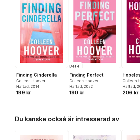
Del 4
Finding Cinderella
Finding Perfect
Hopele
Colleen Hoover
Colleen Hoover
Colleen 
Häftad
, 2014
Häftad
, 2022
Häftad
, 
199 kr
190 kr
206 kr
Hoppa över listan
Du kanske också är intresserad av