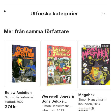
Utforska kategorier
Hoppa över listan
Mer från samma författare
Below Ambition
Megahex
Werewolf Jones &
Simon Hanselmann
Simon Hanselmann
Sons Deluxe
Häftad
, 2022
Inbunden
, 2014
Summer Fun
Simon Hanselmann
,
274 kr
(
1
)
4,0
utav 5 stjärnor. Tota
Josh Pettinger
Inbunden
, 2023