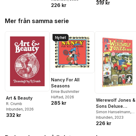
Annual
319 kr
226 kr
Hoppa över listan
Mer från samma serie
Nyhet
Nancy For All
Seasons
Ernie Bushmiller
Häftad
, 2026
Art & Beauty
Werewolf Jones &
285 kr
R. Crumb
Sons Deluxe
Inbunden
, 2026
Summer Fun
Simon Hanselmann
,
332 kr
Josh Pettinger
Inbunden
, 2023
Annual
226 kr
Hoppa över listan