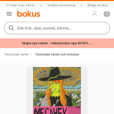
Fri frakt över 249 kr
•
Snabba leveranser
•
Billiga böcker
Sök bok, spel, pussel, penna...
Skapa nya rutiner – hälsoböcker upp till 50% →
Tecknade serier
Tecknade serier och romaner