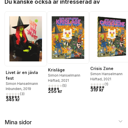
Du kanske också är intresserad av
Crisis Zone
Krisläge
Livet är en jävla
Simon Hanselmann
Simon Hanselmann
fest
Häftad
, 2021
Häftad
, 2021
Simon Hanselmann
(
1
)
(
5
)
5,0
utav 5 stjärnor. Tota
3,8
utav 5 stjärnor. Totalt antal röster:
Inbunden
, 2019
319 kr
255 kr
(
3
)
4,7
utav 5 stjärnor. Totalt antal röster:
345 kr
Mina sidor