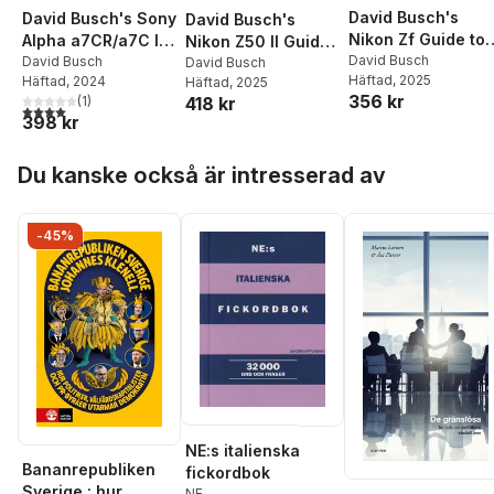
David Busch's
David Busch's Sony
David Busch's
Nikon Zf Guide to
Alpha a7CR/a7C II
Nikon Z50 II Guide
Digital Photograp
David Busch
Guide to Digital
David Busch
to Digital
David Busch
Häftad
, 2025
Häftad
, 2024
Häftad
, 2025
Photography
Photography
356 kr
(
1
)
418 kr
4,0
utav 5 stjärnor. Totalt antal röster:
398 kr
Hoppa över listan
Du kanske också är intresserad av
-45%
NE:s italienska
Bananrepubliken
fickordbok
Sverige : hur
NE