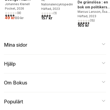
De gränslösa : en
politiker,
Johannes Klenell
Nationalencyklopedin
bok om politikers
Pocket
, 2026
Häftad
, 2023
välfärdskapitalister
skolaffärer
Marcus Larsson
,
Åsa
(
8
)
(
1
)
och pr-byråer
4,0
utav 5 stjärnor. Totalt antal röster:
4,0
utav 5 stjärnor. Totalt antal röster:
Plesner
Häftad
, 2023
49 kr
157 kr
89 kr
utarmar demokratin
(
15
)
4,7
utav 5 stjärnor. Tota
165 kr
Mina sidor
Hjälp
Om Bokus
Populärt