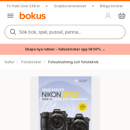
Fri frakt över 249 kr
•
Snabba leveranser
•
Billiga böcker
Sök bok, spel, pussel, penna...
Skapa nya rutiner – hälsoböcker upp till 50% →
Kultur
Fotoböcker
Fotoutrustning och fototeknik