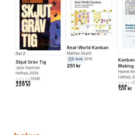
Real-World Kanban
Mattias Skarin
Del 2
E-bok
2015
Kanban
Skjut Gräv Tig
251 kr
Making 
Jens Ganman
Both
Henrik Kn
Häftad
, 2026
Skarin
Häftad
, 
(
328
)
4,8
utav 5 stjärnor. Totalt antal röster:
(
229 kr
3,0
utav 5 
126 kr