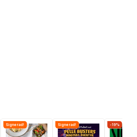
Signerad!
Signerad!
-19%