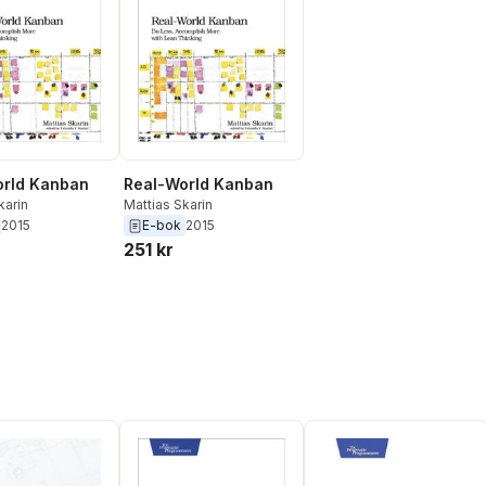
orld Kanban
Real-World Kanban
karin
Mattias Skarin
2015
E-bok
2015
251 kr