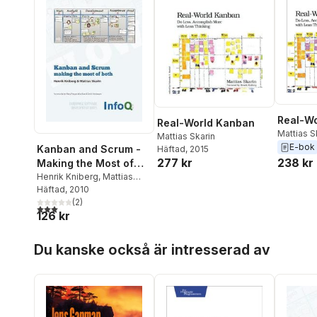
Real-W
Real-World Kanban
Mattias S
Mattias Skarin
E-bok
Kanban and Scrum -
Häftad
, 2015
238 kr
277 kr
Making the Most of
Both
Henrik Kniberg
,
Mattias
Skarin
Häftad
, 2010
(
2
)
3,0
utav 5 stjärnor. Totalt antal röster:
126 kr
Hoppa över listan
Du kanske också är intresserad av