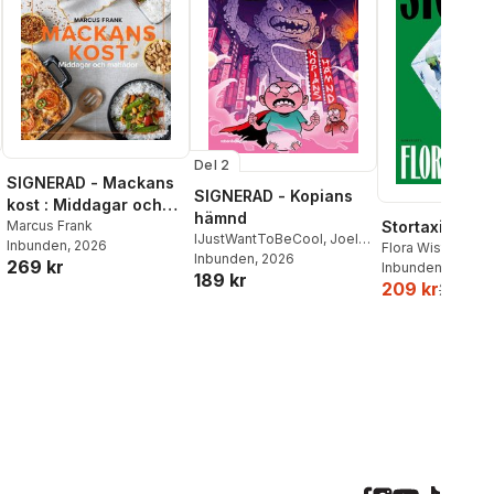
Del 2
SIGNERAD - Mackans
SIGNERAD - Kopians
kost : Middagar och
hämnd
matlådor
Marcus Frank
Stortaxi
IJustWantToBeCool
,
Joel
Inbunden
, 2026
Flora Wiström
Adolphson
Inbunden
, 2026
,
Emil Ejdemo
269 kr
Inbunden
, 2026
189 kr
Beer
,
Victor Beer
209 kr
259 kr