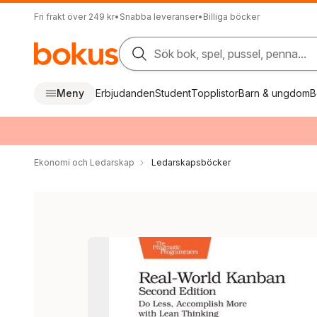
Fri frakt över 249 kr
•
Snabba leveranser
•
Billiga böcker
Sök bok, spel, pussel, penna...
Meny
Erbjudanden
Student
Topplistor
Barn & ungdom
B
Ekonomi och Ledarskap
Ledarskapsböcker