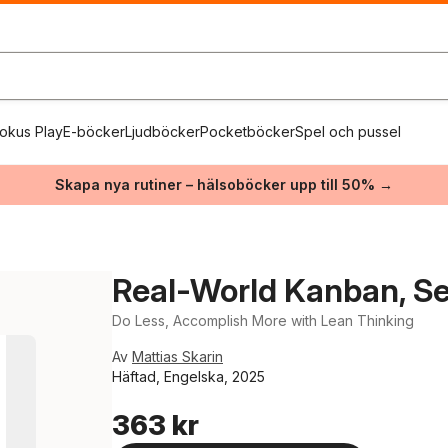
okus Play
E-böcker
Ljudböcker
Pocketböcker
Spel och pussel
Skapa nya rutiner – hälsoböcker upp till 50% →
Real-World Kanban, Se
Do Less, Accomplish More with Lean Thinking
Av
Mattias Skarin
Häftad, Engelska, 2025
363 kr