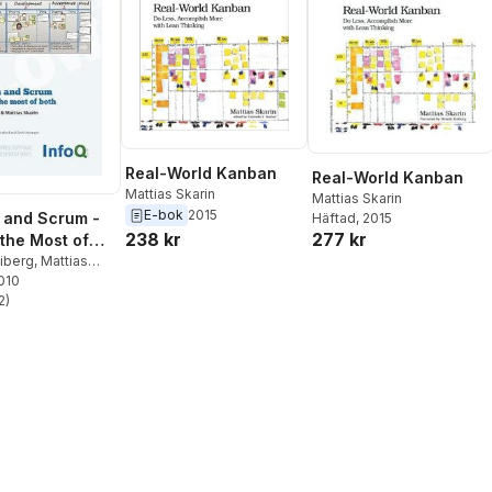
Real-World Kanban
Real-World Kanban
Mattias Skarin
Mattias Skarin
E-bok
2015
 and Scrum -
Häftad
, 2015
238 kr
277 kr
the Most of
iberg
,
Mattias
2010
2
)
stjärnor. Totalt antal röster: