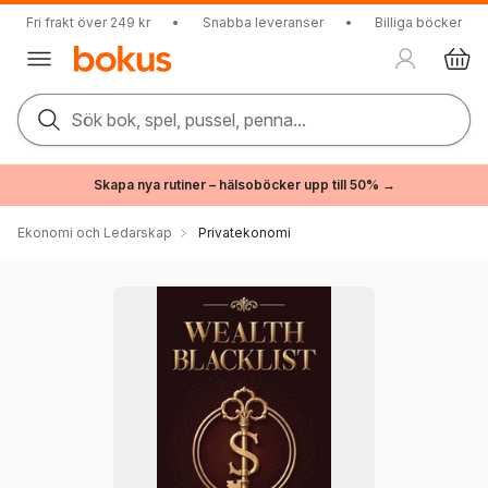
Fri frakt över 249 kr
•
Snabba leveranser
•
Billiga böcker
Sök bok, spel, pussel, penna...
Skapa nya rutiner – hälsoböcker upp till 50% →
Ekonomi och Ledarskap
Privatekonomi