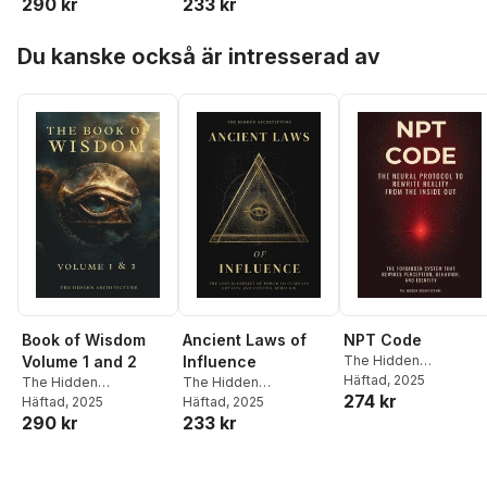
290 kr
233 kr
Hoppa över listan
Du kanske också är intresserad av
Book of Wisdom
Ancient Laws of
NPT Code
Volume 1 and 2
Influence
The Hidden
Architecture
Häftad
, 2025
The Hidden
The Hidden
274 kr
Architecture
Häftad
, 2025
Architecture
Häftad
, 2025
290 kr
233 kr