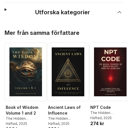
Utforska kategorier
Hoppa över listan
Mer från samma författare
Book of Wisdom
Ancient Laws of
NPT Code
Volume 1 and 2
Influence
The Hidden
Architecture
Häftad
, 2025
The Hidden
The Hidden
274 kr
Architecture
Häftad
, 2025
Architecture
Häftad
, 2025