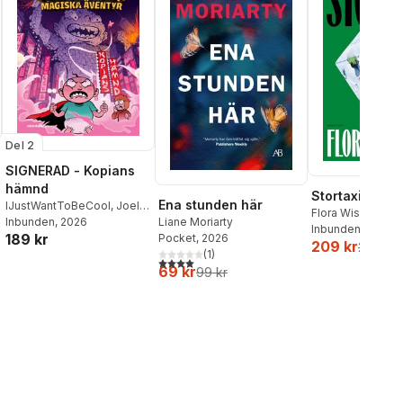
Del 2
SIGNERAD - Kopians
hämnd
Stortaxi
Ena stunden här
IJustWantToBeCool
,
Joel
Flora Wiström
Adolphson
Inbunden
, 2026
,
Emil Ejdemo
Liane Moriarty
Inbunden
, 2026
189 kr
Beer
,
Victor Beer
Pocket
, 2026
209 kr
259 kr
(
1
)
4,0
utav 5 stjärnor. Totalt antal röster:
69 kr
99 kr