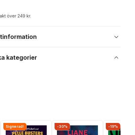
rakt över 249 kr.
tinformation
ka kategorier
Signerad!
-30%
-19%