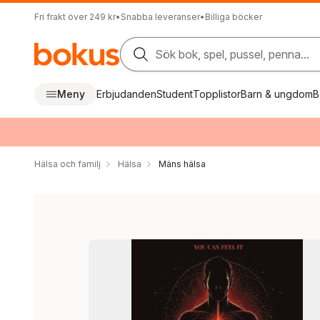
Fri frakt över 249 kr
•
Snabba leveranser
•
Billiga böcker
Sök bok, spel, pussel, penna...
Meny
Erbjudanden
Student
Topplistor
Barn & ungdom
B
Hälsa och familj
Hälsa
Mäns hälsa