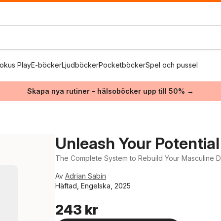
okus Play
E-böcker
Ljudböcker
Pocketböcker
Spel och pussel
Skapa nya rutiner – hälsoböcker upp till 50% →
Unleash Your Potential
The Complete System to Rebuild Your Masculine Dr
Av
Adrian Sabin
Häftad, Engelska, 2025
243 kr