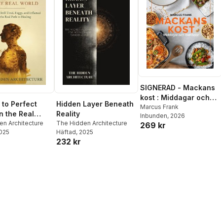
SIGNERAD - Mackans
kost : Middagar och
 to Perfect
Hidden Layer Beneath
matlådor
Marcus Frank
n the Real
Reality
Inbunden
, 2026
en Architecture
The Hidden Architecture
269 kr
2025
Häftad
, 2025
232 kr