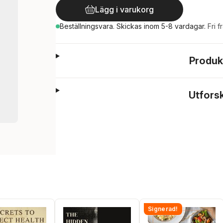
Lägg i varukorg
Beställningsvara.
Skickas
inom 5-8 vardagar
.
Fri f
Produk
Utfors
Signerad!