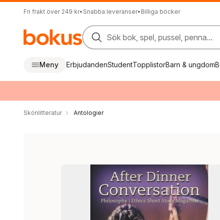
Fri frakt över 249 kr
•
Snabba leveranser
•
Billiga böcker
Sök bok, spel, pussel, penna...
Meny
Erbjudanden
Student
Topplistor
Barn & ungdom
B
Skönlitteratur
Antologier