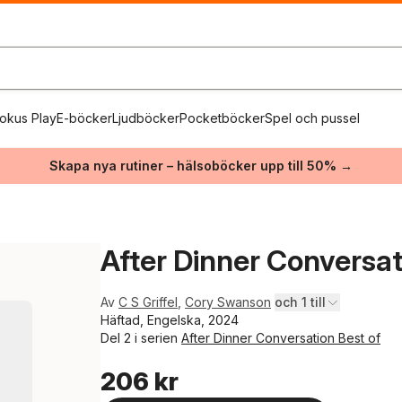
okus Play
E-böcker
Ljudböcker
Pocketböcker
Spel och pussel
Skapa nya rutiner – hälsoböcker upp till 50% →
After Dinner Conversat
Av
C S Griffel
,
Cory Swanson
och 1 till
Häftad, Engelska, 2024
Del 2 i serien
After Dinner Conversation Best of
206 kr