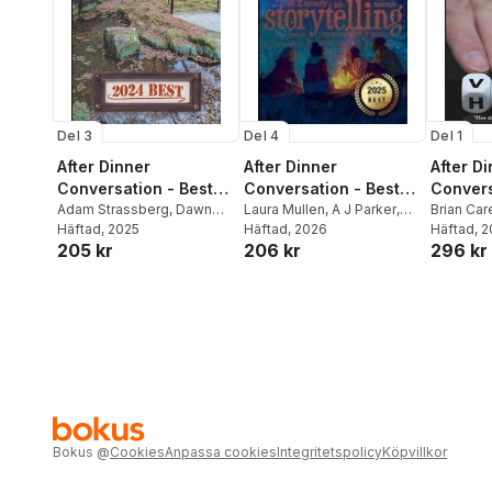
Del 3
Del 1
Del 4
After Dinner
After D
After Dinner
Conversation - Best
Convers
Conversation - Best
Of 2024
Adam Strassberg
,
Dawn
Of 202
Brian Car
Of 2025
Laura Mullen
,
A J Parker
,
Muenchrath
Häftad
, 2025
,
Julia Meinwald
Margret a
Häftad
, 
Joseph S Klapach
Häftad
, 2026
205 kr
296 kr
206 kr
Bokus
@
Cookies
Anpassa cookies
Integritetspolicy
Köpvillkor