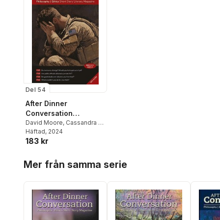
Del 54
After Dinner
Conversation
Magazine
David Moore
,
Cassandra R
D'Alessandro
Häftad
, 2024
,
C S Griffel
183 kr
Hoppa över listan
Mer från samma serie