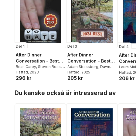
Del 1
Del 3
Del 4
After Dinner
After Dinner
After D
Conversation - Best
Conversation - Best
Convers
Of 2022
Brian Carey
,
Steven Ross
,
Of 2024
Adam Strassberg
,
Dawn
Of 202
Laura Mul
Margret a Treiber
Häftad
, 2023
Muenchrath
Häftad
, 2025
,
Julia Meinwald
Joseph S
Häftad
, 
296 kr
205 kr
206 kr
Hoppa över listan
Du kanske också är intresserad av