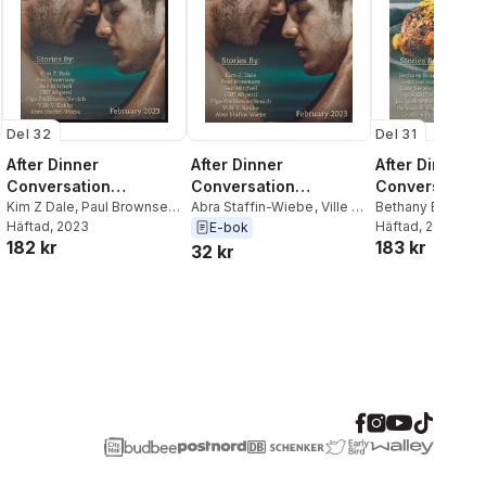
Del 32
Del 31
After Dinner
After Dinner
After Dinner
Conversation
Conversation
Conversation
Magazine
Kim Z Dale
,
Paul Brownsey
,
Magazine
Abra Staffin-Wiebe
,
Ville V.
Magazine
Bethany Bruno
,
T
Sue Mitchell
Häftad
, 2023
Kokko
,
Olga Pavlinova
Sullivan
Häftad
, 2023
,
Cory Sw
E-bok
182 kr
183 kr
Olenich
,
Cliff Aliperti
,
Sue
32 kr
Mitchell
,
Paul Brownsey
,
Kim Z. Dale