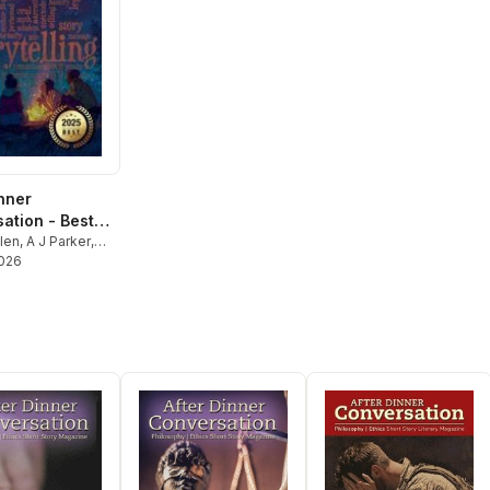
inner
ation - Best
5
len
,
A J Parker
,
 Klapach
2026