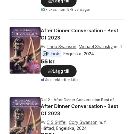
Lägg till
Skickas
inom 5-8 vardagar
After Dinner Conversation - Best
Of 2023
Av
Thea Swanson
,
Michael Shainsky
m. fl.
E-bok
Engelska
, 
2024
55 kr
Lägg till
Läs direkt efter köp
Del 2 - After Dinner Conversation Best of
After Dinner Conversation - Best
Of 2023
Av
C S Griffel
,
Cory Swanson
m. fl.
Häftad, Engelska, 2024