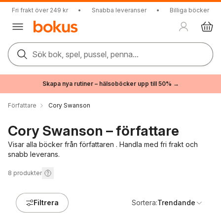
Fri frakt över 249 kr
•
Snabba leveranser
•
Billiga böcker
Sök bok, spel, pussel, penna...
Skapa nya rutiner – hälsoböcker upp till 50% →
Författare
Cory Swanson
Cory Swanson – författare
Visar alla böcker från författaren . Handla med fri frakt och
snabb leverans.
8
produkter
Filtrera
Sortera:
Trendande