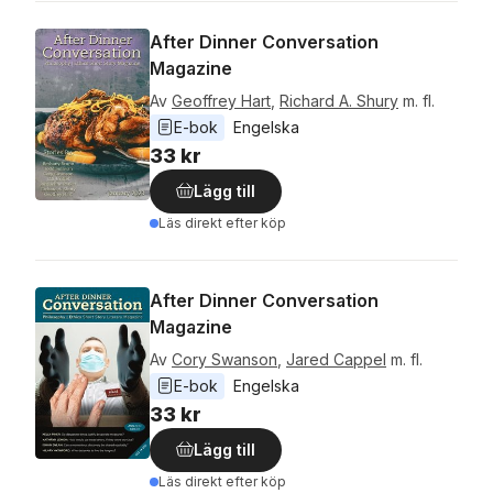
After Dinner Conversation
Magazine
Av
Geoffrey Hart
,
Richard A. Shury
m. fl.
E-bok
Engelska
33 kr
Lägg till
Läs direkt efter köp
After Dinner Conversation
Magazine
Av
Cory Swanson
,
Jared Cappel
m. fl.
E-bok
Engelska
33 kr
Lägg till
Läs direkt efter köp