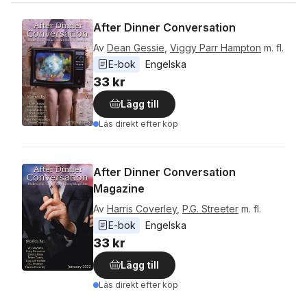
After Dinner Conversation
Av
Dean Gessie
,
Viggy Parr Hampton
m. fl.
E-bok
Engelska
33 kr
Lägg till
Läs direkt efter köp
After Dinner Conversation
Magazine
Av
Harris Coverley
,
P.G. Streeter
m. fl.
E-bok
Engelska
33 kr
Lägg till
Läs direkt efter köp