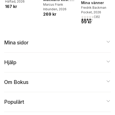
Häftad
, 2026
Mina vänner
Middagar och
Marcus Frank
167 kr
Fredrik Backman
Inbunden
, 2026
matlådor
Pocket
, 2026
269 kr
(
35
)
4,3
utav 5 stjärnor. Tota
99 kr
Mina sidor
Hjälp
Om Bokus
Populärt