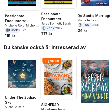
Passionate
De Santis Marriag
Passionate
Encounters
Michelle Reid
Encounters:
Collection
Jules Bennett
,
Sarah M.
E-bok
2008
Second Chance
Michelle Reid
,
Michelle
Anderson
,
Lindsay
E-bok
2022
24 kr
Smart
,
Jennie Lucas
E-bok
2022
Seduction
Armstrong
,
Michelle
717 kr
119 kr
Reid
,
Michelle Smart
,
Jennie Lucas
,
Caitlin
Hoppa över listan
Crews
,
Dani Wade
,
Kim
Du kanske också är intresserad av
Lawrence
,
Amanda
Cinelli
,
Maya Blake
,
Louise Fuller
,
Lynne
Signerad!
Graham
,
Brenda
Jackson
,
Catherine
Mann
,
Tara Pammi
,
Cathy Williams
Under The Zodiac
Sky
SIGNERAD -
Michelle Reid
Mackans kost :