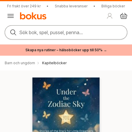
Fri frakt över 249 kr
•
Snabba leveranser
•
Billiga böcker
Sök bok, spel, pussel, penna...
Skapa nya rutiner – hälsoböcker upp till 50% →
Barn och ungdom
Kapitelböcker