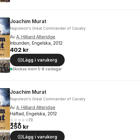
Joachim Murat
Napoleon's Great Commander of Cavalry
Av
A. Hilliard Atteridge
Inbunden, Engelska, 2012
402 kr
Lägg i varukorg
Skickas
inom 5-8 vardagar
Joachim Murat
Napoleon's Great Commander of Cavalry
Av
A. Hilliard Atteridge
Häftad, Engelska, 2012
(
1
)
3,0
utav 5 stjärnor. Totalt antal röster:
250 kr
Lägg i varukorg