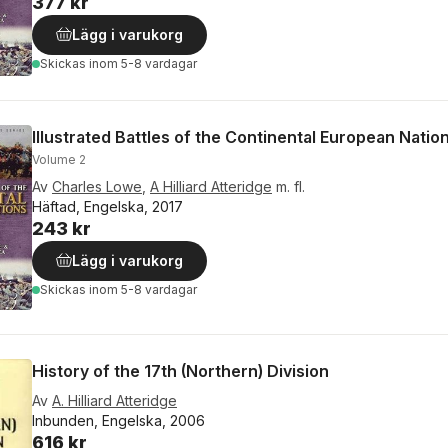
377 kr
Lägg i varukorg
Skickas
inom 5-8 vardagar
Illustrated Battles of the Continental European Nati
Volume 2
Av
Charles Lowe
,
A Hilliard Atteridge
m. fl.
Häftad, Engelska, 2017
243 kr
Lägg i varukorg
Skickas
inom 5-8 vardagar
History of the 17th (Northern) Division
Av
A. Hilliard Atteridge
Inbunden, Engelska, 2006
616 kr