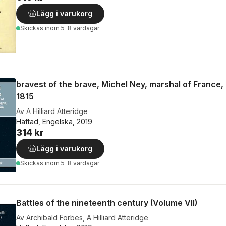
Lägg i varukorg
Skickas
inom 5-8 vardagar
bravest of the brave, Michel Ney, marshal of France
1815
Av
A Hilliard Atteridge
Häftad, Engelska, 2019
314 kr
Lägg i varukorg
Skickas
inom 5-8 vardagar
Battles of the nineteenth century (Volume VII)
Av
Archibald Forbes
,
A Hilliard Atteridge