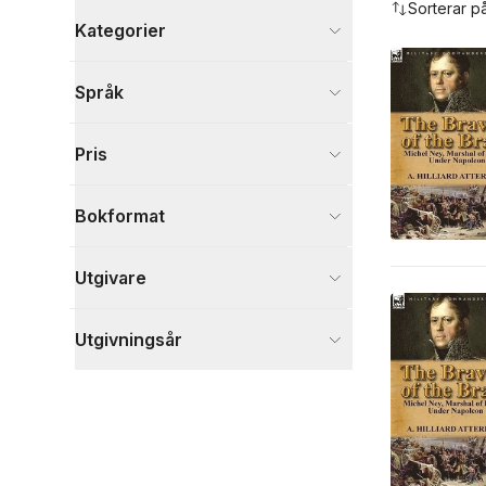
Sorterar p
Kategorier
Böcker
Språk
Historia och arkeologi
10
Samhälle och politik
7
Pris
Biografier
6
Visa fler
Bokformat
Visa fler
Utgivare
Utgivningsår