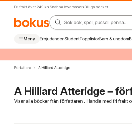
Fri frakt över 249 kr
•
Snabba leveranser
•
Billiga böcker
Sök bok, spel, pussel, penna...
Meny
Erbjudanden
Student
Topplistor
Barn & ungdom
B
Författare
A Hilliard Atteridge
A Hilliard Atteridge – för
Visar alla böcker från författaren . Handla med fri frakt
Hoppa över filtreringsmeny