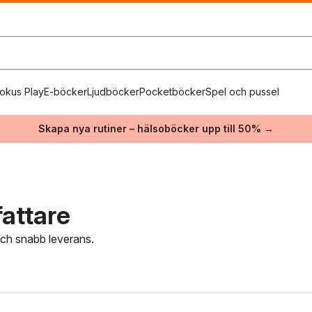
okus Play
E-böcker
Ljudböcker
Pocketböcker
Spel och pussel
Skapa nya rutiner – hälsoböcker upp till 50% →
fattare
 och snabb leverans.