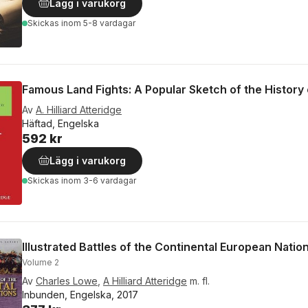
Lägg i varukorg
Skickas
inom 5-8 vardagar
Famous Land Fights: A Popular Sketch of the History
Av
A. Hilliard Atteridge
Häftad, Engelska
592 kr
Lägg i varukorg
Skickas
inom 3-6 vardagar
Illustrated Battles of the Continental European Nati
Volume 2
Av
Charles Lowe
,
A Hilliard Atteridge
m. fl.
Inbunden, Engelska, 2017