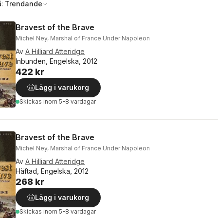
å:
Trendande
Bravest of the Brave
Michel Ney, Marshal of France Under Napoleon
Av
A Hilliard Atteridge
Inbunden, Engelska, 2012
422 kr
Lägg i varukorg
Skickas
inom 5-8 vardagar
Bravest of the Brave
Michel Ney, Marshal of France Under Napoleon
Av
A Hilliard Atteridge
Häftad, Engelska, 2012
268 kr
Lägg i varukorg
Skickas
inom 5-8 vardagar