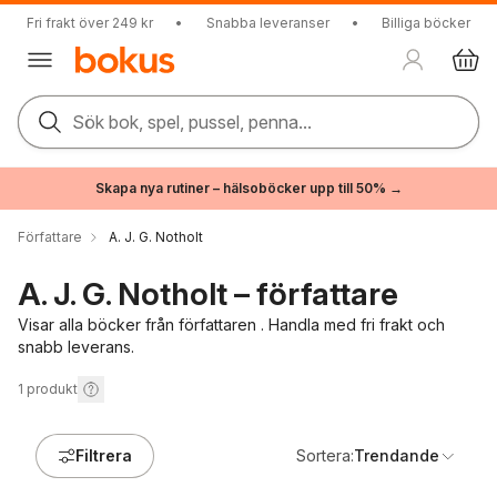
Fri frakt över 249 kr
•
Snabba leveranser
•
Billiga böcker
Sök bok, spel, pussel, penna...
Skapa nya rutiner – hälsoböcker upp till 50% →
Författare
A. J. G. Notholt
A. J. G. Notholt – författare
Visar alla böcker från författaren . Handla med fri frakt och
snabb leverans.
1
produkt
Filtrera
Sortera:
Trendande