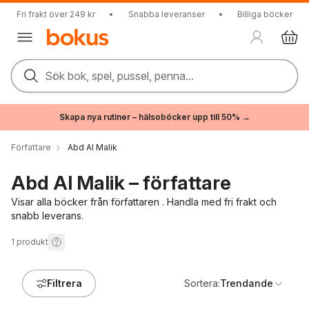
Fri frakt över 249 kr
•
Snabba leveranser
•
Billiga böcker
Sök bok, spel, pussel, penna...
Skapa nya rutiner – hälsoböcker upp till 50% →
Författare
Abd Al Malik
Abd Al Malik – författare
Visar alla böcker från författaren . Handla med fri frakt och
snabb leverans.
1
produkt
Filtrera
Sortera:
Trendande