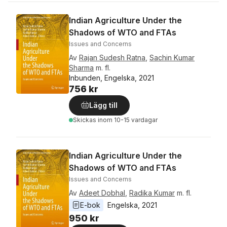
Indian Agriculture Under the
Shadows of WTO and FTAs
Issues and Concerns
Av
Rajan Sudesh Ratna
,
Sachin Kumar
Sharma
m. fl.
Inbunden, Engelska, 2021
756 kr
Lägg till
Skickas
inom 10-15 vardagar
Indian Agriculture Under the
Shadows of WTO and FTAs
Issues and Concerns
Av
Adeet Dobhal
,
Radika Kumar
m. fl.
E-bok
Engelska
, 
2021
950 kr