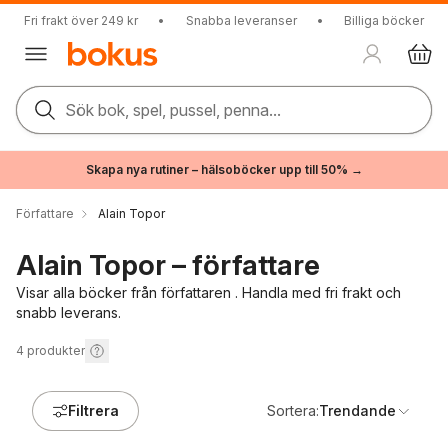
Fri frakt över 249 kr
•
Snabba leveranser
•
Billiga böcker
Sök bok, spel, pussel, penna...
Skapa nya rutiner – hälsoböcker upp till 50% →
Författare
Alain Topor
Alain Topor – författare
Visar alla böcker från författaren . Handla med fri frakt och
snabb leverans.
4
produkter
Filtrera
Sortera:
Trendande