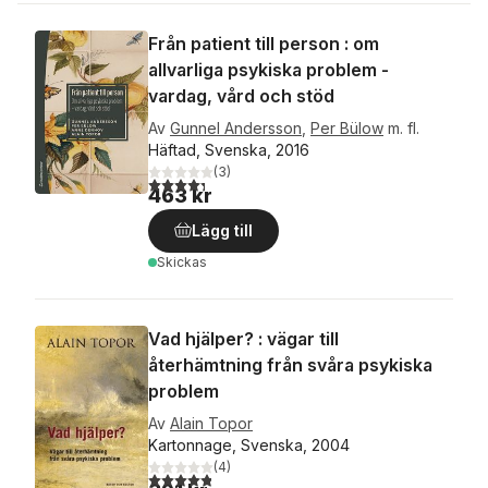
Från patient till person : om
allvarliga psykiska problem -
vardag, vård och stöd
Av
Gunnel Andersson
,
Per Bülow
m. fl.
Häftad, Svenska, 2016
(
3
)
4,3
utav 5 stjärnor. Totalt antal röster:
463 kr
Lägg till
Skickas
Vad hjälper? : vägar till
återhämtning från svåra psykiska
problem
Av
Alain Topor
Kartonnage, Svenska, 2004
(
4
)
4,8
utav 5 stjärnor. Totalt antal röster: