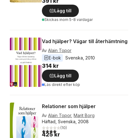
391 kr
Lägg till
Skickas
inom 5-8 vardagar
Vad hjälper? Vägar till återhämtning
Av
Alain Topor
E-bok
Svenska
, 
2010
314 kr
Lägg till
Läs direkt efter köp
Relationer som hjälper
Av
Alain Topor
,
Marit Borg
Häftad, Svenska, 2008
(
10
)
4,1
utav 5 stjärnor. Totalt antal röster:
425 kr