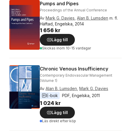
Pumps and Pipes
Proceedings of the Annual Conference
Av
Mark G. Davies
,
Alan B. Lumsden
m. fl.
Häftad, Engelska, 2014
1 656 kr
Lägg till
Skickas
inom 10-15 vardagar
Chronic Venous Insufficiency
Contemporary Endovascular Management
(Volume 1)
Av
Alan B. Lumsden
,
Mark G. Davies
E-bok
PDF
, 
Engelska
, 
2011
1 024 kr
Lägg till
Läs direkt efter köp