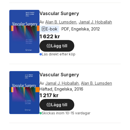
Vascular Surgery
Av
Alan B. Lumsden
,
Jamal J. Hoballah
E-bok
PDF
, 
Engelska
, 
2012
1 622 kr
Lägg till
Läs direkt efter köp
Vascular Surgery
Av
Jamal J. Hoballah
,
Alan B. Lumsden
Häftad, Engelska, 2016
1 217 kr
Lägg till
Skickas
inom 10-15 vardagar