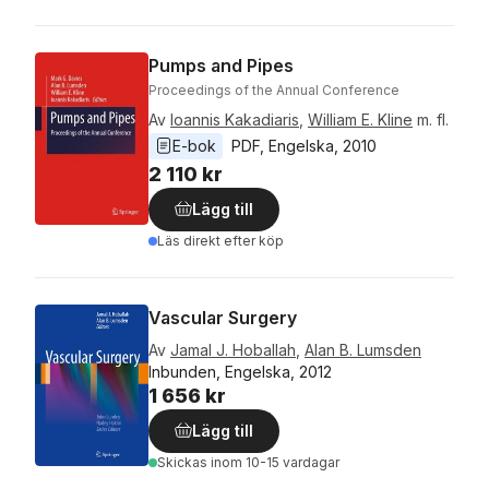
Pumps and Pipes
Proceedings of the Annual Conference
Av
Ioannis Kakadiaris
,
William E. Kline
m. fl.
E-bok
PDF
, 
Engelska
, 
2010
2 110 kr
Lägg till
Läs direkt efter köp
Vascular Surgery
Av
Jamal J. Hoballah
,
Alan B. Lumsden
Inbunden, Engelska, 2012
1 656 kr
Lägg till
Skickas
inom 10-15 vardagar