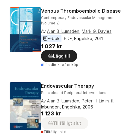
Venous Thromboembolic Disease
Contemporary Endovascular Management
(Volume 2)
Av
Alan B. Lumsden
,
Mark G. Davies
E-bok
PDF
, 
Engelska
, 
2011
1 027 kr
Lägg till
Läs direkt efter köp
Endovascular Therapy
Principles of Peripheral Interventions
Av
Alan B. Lumsden
,
Peter H. Lin
m. fl.
Inbunden, Engelska, 2006
1 123 kr
Tillfälligt slut
Tillfälligt slut