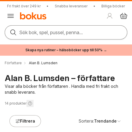
Fri frakt över 249 kr
•
Snabba leveranser
•
Billiga böcker
Sök bok, spel, pussel, penna...
Skapa nya rutiner – hälsoböcker upp till 50% →
Författare
Alan B. Lumsden
Alan B. Lumsden – författare
Visar alla böcker från författaren . Handla med fri frakt och
snabb leverans.
14
produkter
Filtrera
Sortera:
Trendande