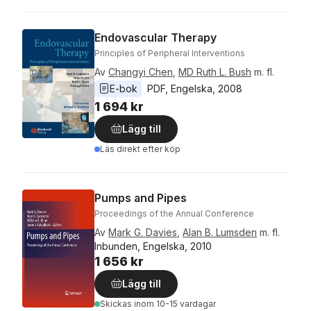
Endovascular Therapy
Principles of Peripheral Interventions
Av
Changyi Chen
,
MD Ruth L. Bush
m. fl.
E-bok
PDF
, 
Engelska
, 
2008
1 694 kr
Lägg till
Läs direkt efter köp
Pumps and Pipes
Proceedings of the Annual Conference
Av
Mark G. Davies
,
Alan B. Lumsden
m. fl.
Inbunden, Engelska, 2010
1 656 kr
Lägg till
Skickas
inom 10-15 vardagar