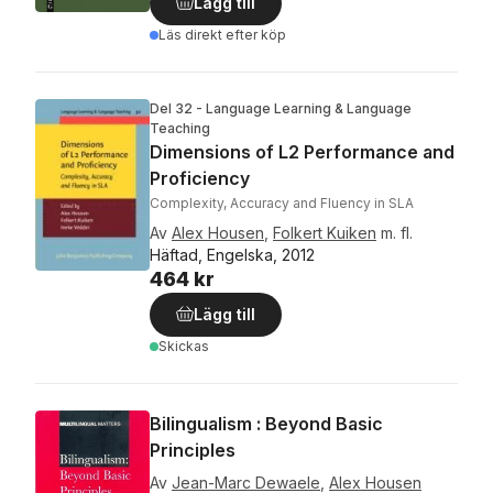
Lägg till
Läs direkt efter köp
Del 32 - Language Learning & Language
Teaching
Dimensions of L2 Performance and
Proficiency
Complexity, Accuracy and Fluency in SLA
Av
Alex Housen
,
Folkert Kuiken
m. fl.
Häftad, Engelska, 2012
464 kr
Lägg till
Skickas
Bilingualism : Beyond Basic
Principles
Av
Jean-Marc Dewaele
,
Alex Housen