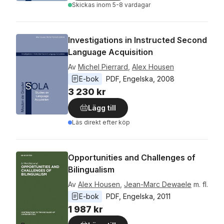
Skickas
inom 5-8 vardagar
Investigations in Instructed Second
Language Acquisition
Av
Michel Pierrard
,
Alex Housen
E-bok
PDF
, 
Engelska
, 
2008
3 230 kr
Lägg till
Läs direkt efter köp
Opportunities and Challenges of
Bilingualism
Av
Alex Housen
,
Jean-Marc Dewaele
m. fl.
E-bok
PDF
, 
Engelska
, 
2011
1 987 kr