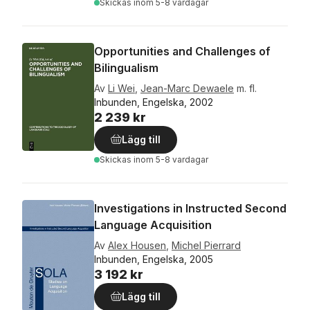
Skickas
inom 5-8 vardagar
Opportunities and Challenges of
Bilingualism
Av
Li Wei
,
Jean-Marc Dewaele
m. fl.
Inbunden, Engelska, 2002
2 239 kr
Lägg till
Skickas
inom 5-8 vardagar
Investigations in Instructed Second
Language Acquisition
Av
Alex Housen
,
Michel Pierrard
Inbunden, Engelska, 2005
3 192 kr
Lägg till