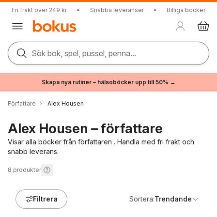
Fri frakt över 249 kr
•
Snabba leveranser
•
Billiga böcker
Sök bok, spel, pussel, penna...
Skapa nya rutiner – hälsoböcker upp till 50% →
Författare
Alex Housen
Alex Housen – författare
Visar alla böcker från författaren . Handla med fri frakt och
snabb leverans.
8
produkter
Filtrera
Sortera:
Trendande