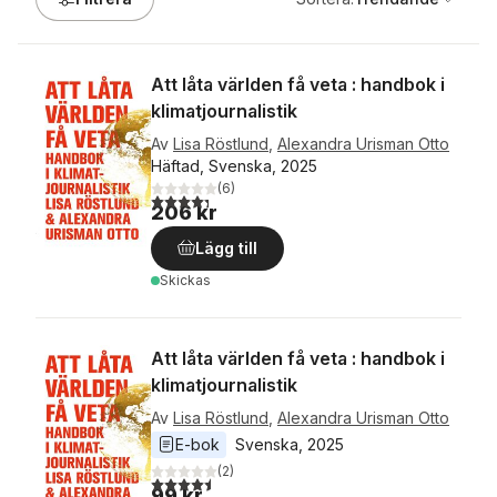
Att låta världen få veta : handbok i
klimatjournalistik
Av
Lisa Röstlund
,
Alexandra Urisman Otto
Häftad, Svenska, 2025
(
6
)
4,3
utav 5 stjärnor. Totalt antal röster:
206 kr
Lägg till
Skickas
Att låta världen få veta : handbok i
klimatjournalistik
Av
Lisa Röstlund
,
Alexandra Urisman Otto
E-bok
Svenska
, 
2025
(
2
)
4,5
utav 5 stjärnor. Totalt antal röster:
99 kr