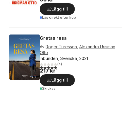
Lägg till
Läs direkt efter köp
Gretas resa
Av
Roger Turesson
,
Alexandra Urisman
Otto
Inbunden, Svenska, 2021
(
4
)
4,8
utav 5 stjärnor. Totalt antal röster:
217 kr
Lägg till
Skickas