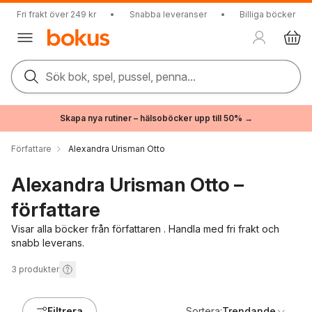
Fri frakt över 249 kr
•
Snabba leveranser
•
Billiga böcker
Sök bok, spel, pussel, penna...
Skapa nya rutiner – hälsoböcker upp till 50% →
Författare
Alexandra Urisman Otto
Alexandra Urisman Otto –
författare
Visar alla böcker från författaren . Handla med fri frakt och
snabb leverans.
3
produkter
Filtrera
Sortera:
Trendande