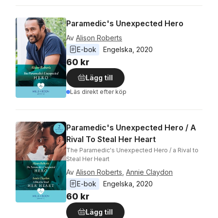
Paramedic's Unexpected Hero
Av
Alison Roberts
E-bok
Engelska
, 
2020
60 kr
Lägg till
Läs direkt efter köp
Paramedic's Unexpected Hero / A
Rival To Steal Her Heart
The Paramedic's Unexpected Hero / a Rival to
Steal Her Heart
Av
Alison Roberts
,
Annie Claydon
E-bok
Engelska
, 
2020
60 kr
Lägg till