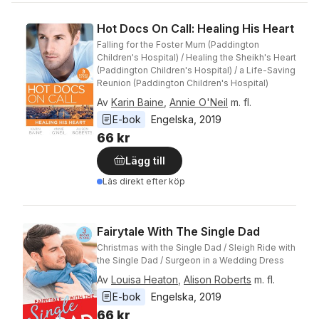
Hot Docs On Call: Healing His Heart
Falling for the Foster Mum (Paddington
Children's Hospital) / Healing the Sheikh's Heart
(Paddington Children's Hospital) / a Life-Saving
Reunion (Paddington Children's Hospital)
Av
Karin Baine
,
Annie O'Neil
m. fl.
E-bok
Engelska
, 
2019
66 kr
Lägg till
Läs direkt efter köp
Fairytale With The Single Dad
Christmas with the Single Dad / Sleigh Ride with
the Single Dad / Surgeon in a Wedding Dress
Av
Louisa Heaton
,
Alison Roberts
m. fl.
E-bok
Engelska
, 
2019
66 kr