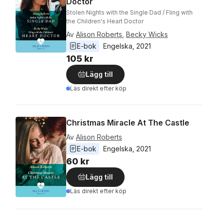
Doctor
Stolen Nights with the Single Dad / Fling with
the Children's Heart Doctor
Av
Alison Roberts
,
Becky Wicks
E-bok
Engelska
, 
2021
105 kr
Lägg till
Läs direkt efter köp
Christmas Miracle At The Castle
Av
Alison Roberts
E-bok
Engelska
, 
2021
60 kr
Lägg till
Läs direkt efter köp