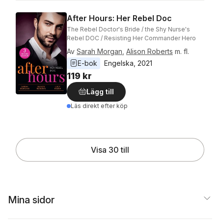
After Hours: Her Rebel Doc
The Rebel Doctor's Bride / the Shy Nurse's
Rebel DOC / Resisting Her Commander Hero
Av
Sarah Morgan
,
Alison Roberts
m. fl.
E-bok
Engelska
, 
2021
119 kr
Lägg till
Läs direkt efter köp
Visa 30 till
Mina sidor