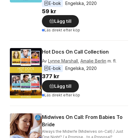
E-bok
Engelska
, 
2020
59 kr
Lägg till
Läs direkt efter köp
Hot Docs On Call Collection
Av
Lynne Marshall
,
Amalie Berlin
m. fl.
E-bok
Engelska
, 
2020
377 kr
Lägg till
Läs direkt efter köp
Midwives On Call: From Babies To
Bride
Always the Midwife (Midwives on-Call) / Just
One Night? / a Promise…to a Proposal?