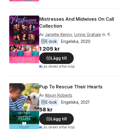
Mistresses And Midwives On Call
Collection
Av
Janette Kenny
,
Lynne Graham
m. fl.
E-bok
Engelska
, 
2020
1 205 kr
Lägg till
Läs direkt efter köp
Pup To Rescue Their Hearts
Av
Alison Roberts
E-bok
Engelska
, 
2021
58 kr
Lägg till
Läs direkt efter köp