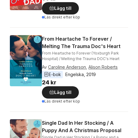
Lägg till
Läs direkt efter köp
From Heartache To Forever /
Melting The Trauma Doc's Heart
From Heartache to Forever (Yoxburgh Park
Hospital) / Melting the Trauma DOC's Heart
Av
Caroline Anderson
,
Alison Roberts
E-bok
Engelska
, 
2019
24 kr
Lägg till
Läs direkt efter köp
Single Dad In Her Stocking / A
Puppy And A Christmas Proposal
Single Dad in Her Stocking / a Puppy and a