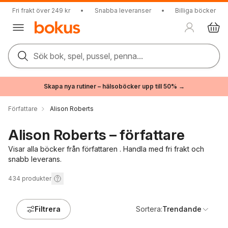
Fri frakt över 249 kr
•
Snabba leveranser
•
Billiga böcker
Sök bok, spel, pussel, penna...
Skapa nya rutiner – hälsoböcker upp till 50% →
Författare
Alison Roberts
Alison Roberts – författare
Visar alla böcker från författaren . Handla med fri frakt och
snabb leverans.
434
produkter
Filtrera
Sortera:
Trendande