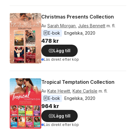
Christmas Presents Collection
Av
Sarah Morgan
,
Jules Bennett
m. fl.
E-bok
Engelska
, 
2020
478 kr
Lägg till
Läs direkt efter köp
Tropical Temptation Collection
Av
Kate Hewitt
,
Kate Carlisle
m. fl.
E-bok
Engelska
, 
2020
964 kr
Lägg till
Läs direkt efter köp