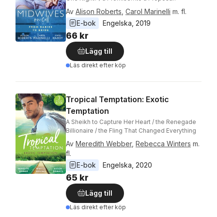
Av
Alison Roberts
,
Carol Marinelli
m. fl.
E-bok
Engelska
, 
2019
66 kr
Lägg till
Läs direkt efter köp
Tropical Temptation: Exotic
Temptation
A Sheikh to Capture Her Heart / the Renegade
Billionaire / the Fling That Changed Everything
Av
Meredith Webber
,
Rebecca Winters
m.
fl.
E-bok
Engelska
, 
2020
65 kr
Lägg till
Läs direkt efter köp