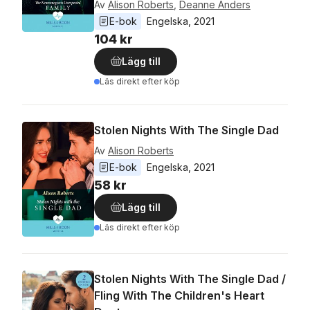
Av
Alison Roberts
,
Deanne Anders
E-bok
Engelska
, 
2021
104 kr
Lägg till
Läs direkt efter köp
Stolen Nights With The Single Dad
Av
Alison Roberts
E-bok
Engelska
, 
2021
58 kr
Lägg till
Läs direkt efter köp
Stolen Nights With The Single Dad /
Fling With The Children's Heart