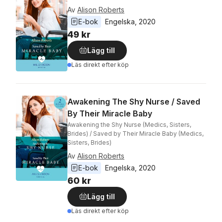
Av
Alison Roberts
E-bok
Engelska
, 
2020
49 kr
Lägg till
Läs direkt efter köp
Awakening The Shy Nurse / Saved
By Their Miracle Baby
Awakening the Shy Nurse (Medics, Sisters,
Brides) / Saved by Their Miracle Baby (Medics,
Sisters, Brides)
Av
Alison Roberts
E-bok
Engelska
, 
2020
60 kr
Lägg till
Läs direkt efter köp