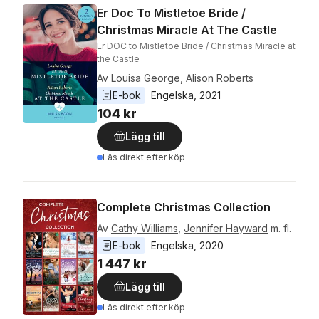
Er Doc To Mistletoe Bride /
Christmas Miracle At The Castle
Er DOC to Mistletoe Bride / Christmas Miracle at
the Castle
Av
Louisa George
,
Alison Roberts
E-bok
Engelska
, 
2021
104 kr
Lägg till
Läs direkt efter köp
Complete Christmas Collection
Av
Cathy Williams
,
Jennifer Hayward
m. fl.
E-bok
Engelska
, 
2020
1 447 kr
Lägg till
Läs direkt efter köp