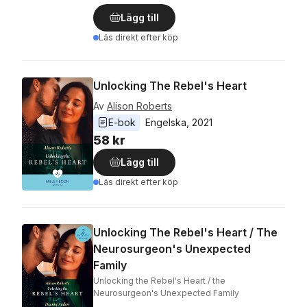
Lägg till
Läs direkt efter köp
Unlocking The Rebel's Heart
Av
Alison Roberts
E-bok
Engelska
, 
2021
58 kr
Lägg till
Läs direkt efter köp
Unlocking The Rebel's Heart / The
Neurosurgeon's Unexpected
Family
Unlocking the Rebel's Heart / the
Neurosurgeon's Unexpected Family