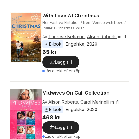
With Love At Christmas
Her Festive Flirtation / from Venice with Love /
Callie's Christmas Wish
Av
Therese Beharrie
,
Alison Roberts
m. fl.
E-bok
Engelska
, 
2020
65 kr
Lägg till
Läs direkt efter köp
Midwives On Call Collection
Av
Alison Roberts
,
Carol Marinelli
m. fl.
E-bok
Engelska
, 
2020
468 kr
Lägg till
Läs direkt efter köp