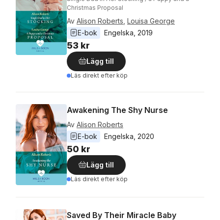
Christmas Proposal
Av
Alison Roberts
,
Louisa George
E-bok
Engelska
, 
2019
53 kr
Lägg till
Läs direkt efter köp
Awakening The Shy Nurse
Av
Alison Roberts
E-bok
Engelska
, 
2020
50 kr
Lägg till
Läs direkt efter köp
Saved By Their Miracle Baby