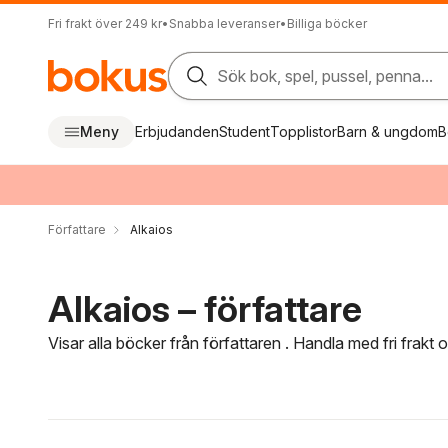
Fri frakt över 249 kr
•
Snabba leveranser
•
Billiga böcker
Sök bok, spel, pussel, penna...
Meny
Erbjudanden
Student
Topplistor
Barn & ungdom
B
Författare
Alkaios
Alkaios – författare
Visar alla böcker från författaren . Handla med fri frakt
Hoppa över filtreringsmeny