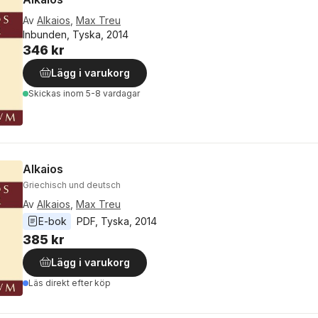
Av
Alkaios
,
Max Treu
Inbunden, Tyska, 2014
346 kr
Lägg i varukorg
Skickas
inom 5-8 vardagar
Alkaios
Griechisch und deutsch
Av
Alkaios
,
Max Treu
E-bok
PDF
, 
Tyska
, 
2014
385 kr
Lägg i varukorg
Läs direkt efter köp