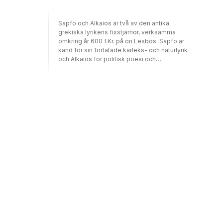
Sapfo och Alkaios är två av den antika
grekiska lyrikens fixstjärnor, verksamma
omkring år 600 f.Kr. på ön Lesbos. Sapfo är
känd för sin förtätade kärleks- och naturlyrik
och Alkaios för politisk poesi och
dryckesvisor.Sånger till sjusträngad bárbitos
är en utökad version av det slutsålda urval
som utkom 2013 under titeln Eros skakar mig.
Den inkluderar de sensationella nya
papyrusfynd som 2014 vidgade vår
kännedom om Sapfo samt tidigare oöver­
satta dikter av Alkaios. Volymen betonar
dikternas grundkaraktär av sång och
framhäver det emotionella och idémässiga
djupet i den lesbiska visans poetiska
tradition.Översättningarna, förorden och
kommentarerna är gjorda av Jesper Svenbro
och Lars-­Håkan Svensson, två av våra
främsta översättare och kännare av grekisk
lyrik.