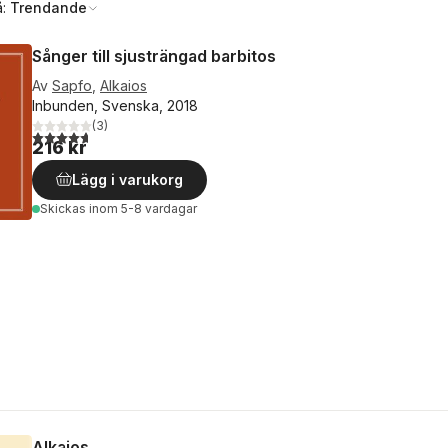
å:
Trendande
Sånger till sjusträngad barbitos
Av
Sapfo
,
Alkaios
Inbunden, Svenska, 2018
(
3
)
4,7
utav 5 stjärnor. Totalt antal röster:
216 kr
Lägg i varukorg
Skickas
inom 5-8 vardagar
Alkaios