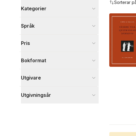
Sorterar p
Kategorier
Böcker
Språk
Skönlitteratur
3
Historia och arkeologi
1
Pris
Visa fler
Visa fler
Bokformat
Utgivare
Utgivningsår