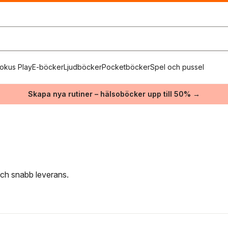
okus Play
E-böcker
Ljudböcker
Pocketböcker
Spel och pussel
Skapa nya rutiner – hälsoböcker upp till 50% →
 och snabb leverans.