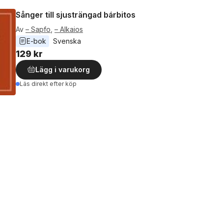
Sånger till sjusträngad bárbitos
Av
– Sapfo
,
– Alkaios
E-bok
Svenska
129 kr
Lägg i varukorg
Läs direkt efter köp