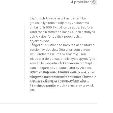
4
produkter
Sapfo och Alkaios är två av den antika
grekiska lyrikens fixstjärnor, verksamma
omkring år 600 f.Kr. på ön Lesbos. Sapfo är
känd för sin förtätade kärleks- och naturlyrik
och Alkaios för politisk poesi och
dryckesvisor.
Sånger till sjusträngad bárbitos är en utökad
version av det slutsålda urval som utkom
2013 under titeln Eros skakar mig. Den
inkluderar de sensationella nya papyrusfynd
som 2014 vidgade vår kännedom om Sapfo
samt tidigare oöver­satta dikter av Alkaios.
Översättningarna, förorden och
Volymen betonar dikternas grundkaraktär av
kommentarerna är gjorda av Jesper Svenbro
sång och framhäver det emotionella och
och Lars-­Håkan Svensson, två av våra
idémässiga djupet i den lesbiska visans
främsta översättare och kännare av grekisk
poetiska tradition.
lyrik.