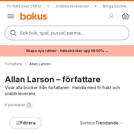
Fri frakt över 249 kr
•
Snabba leveranser
•
Billiga böcker
Sök bok, spel, pussel, penna...
Skapa nya rutiner – hälsoböcker upp till 50% →
Författare
Allan Larson
Allan Larson – författare
Visar alla böcker från författaren . Handla med fri frakt och
snabb leverans.
6
produkter
Filtrera
Sortera:
Trendande