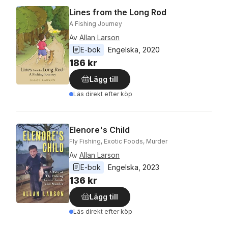
Lines from the Long Rod
A Fishing Journey
Av
Allan Larson
E-bok
Engelska
, 
2020
186 kr
Lägg till
Läs direkt efter köp
Elenore's Child
Fly Fishing, Exotic Foods, Murder
Av
Allan Larson
E-bok
Engelska
, 
2023
136 kr
Lägg till
Läs direkt efter köp