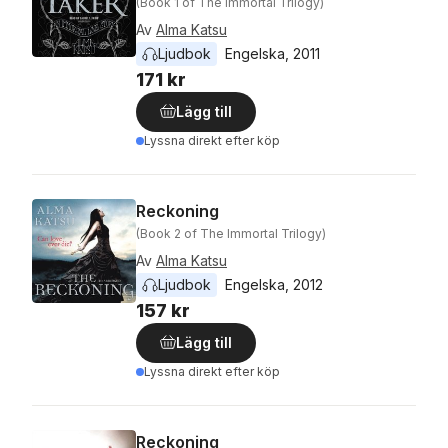
(Book 1 of The Immortal Trilogy)
Av
Alma Katsu
Ljudbok
Engelska
, 
2011
171 kr
Lägg till
Lyssna direkt efter köp
Reckoning
(Book 2 of The Immortal Trilogy)
Av
Alma Katsu
Ljudbok
Engelska
, 
2012
157 kr
Lägg till
Lyssna direkt efter köp
Reckoning