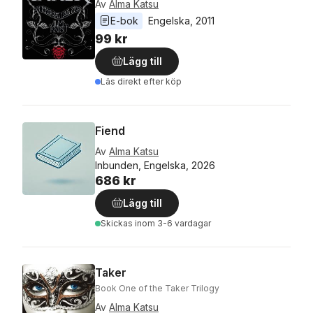
Av
Alma Katsu
E-bok
Engelska
, 
2011
99 kr
Lägg till
Läs direkt efter köp
Fiend
Av
Alma Katsu
Inbunden, Engelska, 2026
686 kr
Lägg till
Skickas
inom 3-6 vardagar
Taker
Book One of the Taker Trilogy
Av
Alma Katsu