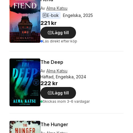
Av
Alma Katsu
E-bok
Engelska
, 
2025
221 kr
Lägg till
Läs direkt efter köp
The Deep
Av
Alma Katsu
Häftad, Engelska, 2024
222 kr
Lägg till
Skickas
inom 3-6 vardagar
The Hunger