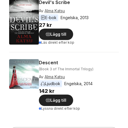
Devil's Scribe
Av
Alma Katsu
E-bok
Engelska
, 
2013
27 kr
Lägg till
Läs direkt efter köp
Descent
(Book 3 of The Immortal Trilogy)
Av
Alma Katsu
Ljudbok
Engelska
, 
2014
142 kr
Lägg till
Lyssna direkt efter köp