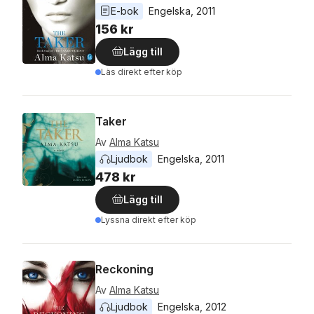
E-bok
Engelska
, 
2011
156 kr
Lägg till
Läs direkt efter köp
Taker
Av
Alma Katsu
Ljudbok
Engelska
, 
2011
478 kr
Lägg till
Lyssna direkt efter köp
Reckoning
Av
Alma Katsu
Ljudbok
Engelska
, 
2012