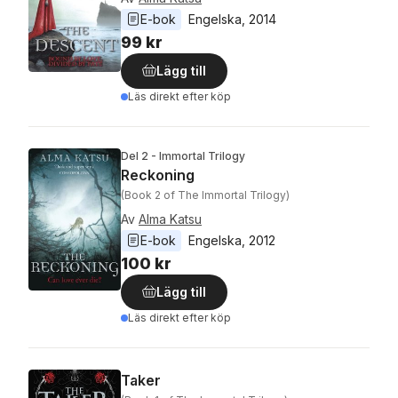
E-bok
Engelska
, 
2014
99 kr
Lägg till
Läs direkt efter köp
Del 2 - Immortal Trilogy
Reckoning
(Book 2 of The Immortal Trilogy)
Av
Alma Katsu
E-bok
Engelska
, 
2012
100 kr
Lägg till
Läs direkt efter köp
Taker