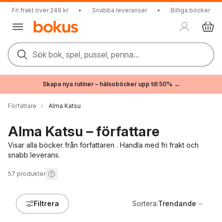
Fri frakt över 249 kr
•
Snabba leveranser
•
Billiga böcker
Sök bok, spel, pussel, penna...
Skapa nya rutiner – hälsoböcker upp till 50% →
Författare
Alma Katsu
Alma Katsu – författare
Visar alla böcker från författaren . Handla med fri frakt och
snabb leverans.
57
produkter
Filtrera
Sortera:
Trendande