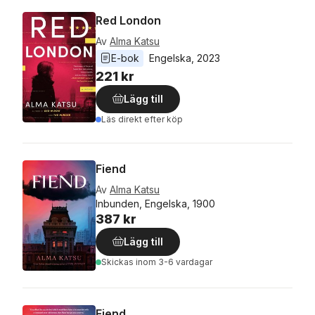
Red London
Av
Alma Katsu
E-bok
Engelska
, 
2023
221 kr
Lägg till
Läs direkt efter köp
Fiend
Av
Alma Katsu
Inbunden, Engelska, 1900
387 kr
Lägg till
Skickas
inom 3-6 vardagar
Fiend