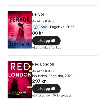
Fervor
Av
Alma Katsu
E-bok
Engelska
, 
2022
88 kr
Lägg till
Läs direkt efter köp
Red London
Av
Alma Katsu
Inbunden, Engelska, 2023
297 kr
Lägg till
Skickas
inom 5-8 vardagar