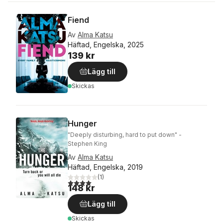
Fiend
Av
Alma Katsu
Häftad, Engelska, 2025
139 kr
Lägg till
Skickas
Hunger
"Deeply disturbing, hard to put down" -
Stephen King
Av
Alma Katsu
Häftad, Engelska, 2019
(
1
)
4,0
utav 5 stjärnor. Totalt antal röster:
148 kr
Lägg till
Skickas