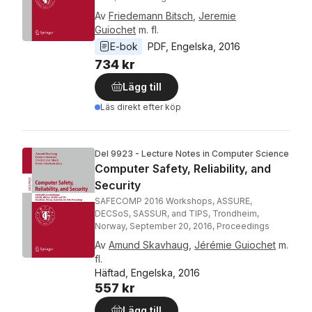
Av
Friedemann Bitsch
,
Jeremie
Guiochet
m. fl.
E-bok
PDF
, 
Engelska
, 
2016
734 kr
Lägg till
Läs direkt efter köp
Del 9923 - Lecture Notes in Computer Science
Computer Safety, Reliability, and
Security
SAFECOMP 2016 Workshops, ASSURE,
DECSoS, SASSUR, and TIPS, Trondheim,
Norway, September 20, 2016, Proceedings
Av
Amund Skavhaug
,
Jérémie Guiochet
m.
fl.
Häftad, Engelska, 2016
557 kr
Lägg till