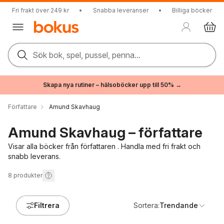
Fri frakt över 249 kr
•
Snabba leveranser
•
Billiga böcker
Sök bok, spel, pussel, penna...
Skapa nya rutiner – hälsoböcker upp till 50% →
Författare
Amund Skavhaug
Amund Skavhaug – författare
Visar alla böcker från författaren . Handla med fri frakt och
snabb leverans.
8
produkter
Filtrera
Sortera:
Trendande