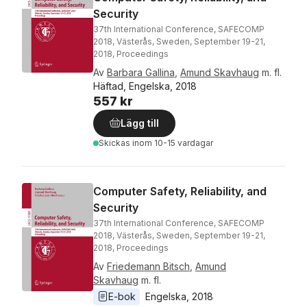
Security
37th International Conference, SAFECOMP
2018, Västerås, Sweden, September 19-21,
2018, Proceedings
Av
Barbara Gallina
,
Amund Skavhaug
m. fl.
Häftad, Engelska, 2018
557 kr
Lägg till
Skickas
inom 10-15 vardagar
Computer Safety, Reliability, and
Security
37th International Conference, SAFECOMP
2018, Västerås, Sweden, September 19-21,
2018, Proceedings
Av
Friedemann Bitsch
,
Amund
Skavhaug
m. fl.
E-bok
Engelska
, 
2018