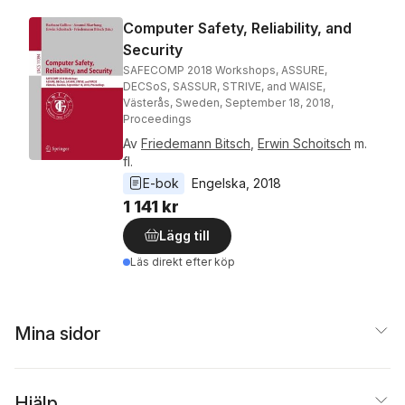
Computer Safety, Reliability, and
Security
SAFECOMP 2018 Workshops, ASSURE,
DECSoS, SASSUR, STRIVE, and WAISE,
Västerås, Sweden, September 18, 2018,
Proceedings
Av
Friedemann Bitsch
,
Erwin Schoitsch
m.
fl.
E-bok
Engelska
, 
2018
1 141 kr
Lägg till
Läs direkt efter köp
Mina sidor
Hjälp