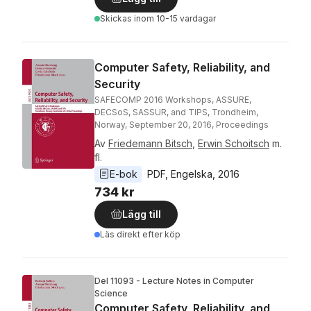
Skickas
inom 10-15 vardagar
Computer Safety, Reliability, and
Security
SAFECOMP 2016 Workshops, ASSURE,
DECSoS, SASSUR, and TIPS, Trondheim,
Norway, September 20, 2016, Proceedings
Av
Friedemann Bitsch
,
Erwin Schoitsch
m.
fl.
E-bok
PDF
, 
Engelska
, 
2016
734 kr
Lägg till
Läs direkt efter köp
Del 11093 - Lecture Notes in Computer
Science
Computer Safety, Reliability, and