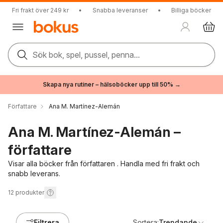
Fri frakt över 249 kr
•
Snabba leveranser
•
Billiga böcker
Sök bok, spel, pussel, penna...
Skapa nya rutiner – hälsoböcker upp till 50% →
Författare
Ana M. Martínez-Alemán
Ana M. Martínez-Alemán –
författare
Visar alla böcker från författaren . Handla med fri frakt och
snabb leverans.
12
produkter
Filtrera
Sortera:
Trendande