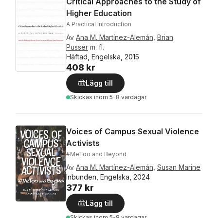
Critical Approaches to the Study of
Higher Education
A Practical Introduction
Av
Ana M. Martínez-Alemán
,
Brian
Pusser
m. fl.
Häftad, Engelska, 2015
408 kr
Lägg till
Skickas
inom 5-8 vardagar
Voices of Campus Sexual Violence
Activists
#MeToo and Beyond
Av
Ana M. Martínez-Alemán
,
Susan Marine
Inbunden, Engelska, 2024
377 kr
Lägg till
Skickas
inom 5-8 vardagar