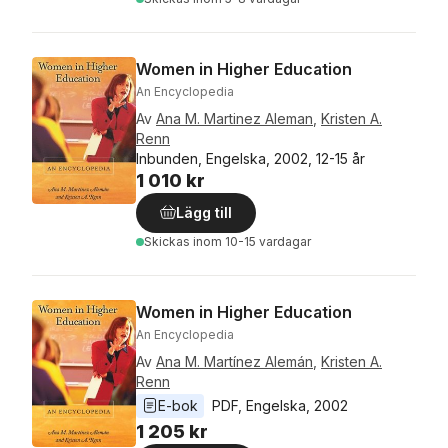
Women in Higher Education
An Encyclopedia
Av
Ana M. Martinez Aleman
,
Kristen A.
Renn
Inbunden, Engelska, 2002, 12-15 år
1 010 kr
Lägg till
Skickas
inom 10-15 vardagar
Women in Higher Education
An Encyclopedia
Av
Ana M. Martínez Alemán
,
Kristen A.
Renn
E-bok
PDF
, 
Engelska
, 
2002
1 205 kr